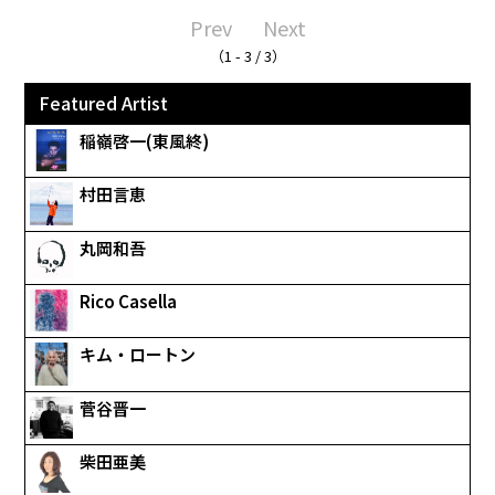
Prev
Next
（1 - 3 / 3）
Featured Artist
稲嶺啓一(東風終)
村田言恵
丸岡和吾
Rico Casella
キム・ロートン
菅谷晋一
柴田亜美