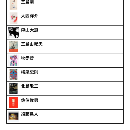
三島剛
大西洋介
森山大道
三島由紀夫
秋赤音
横尾忠則
北島敬三
佐伯俊男
須藤昌人