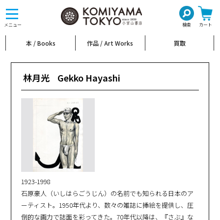
toggle
navigation
メニュー
検索
カート
本 / Books
作品 / Art Works
買取
林月光
Gekko Hayashi
1923-1998
石原豪人（いしはらごうじん）の名前でも知られる日本のア
ーティスト。1950年代より、数々の雑誌に挿絵を提供し、圧
倒的な画力で誌面を彩ってきた。70年代以降は、『さぶ』な