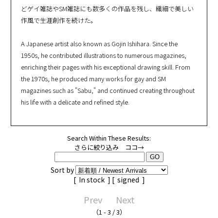
どゲイ雑誌やSM雑誌にも数多くの作品を残し、繊細で美しい
作風で生涯創作を続けた。
A Japanese artist also known as Gojin Ishihara. Since the
1950s, he contributed illustrations to numerous magazines,
enriching their pages with his exceptional drawing skill. From
the 1970s, he produced many works for gay and SM
magazines such as "Sabu," and continued creating throughout
his life with a delicate and refined style.
Search Within These Results:
さらに絞り込み ココ→
Sort by
[
In stock
] [
signed
]
Prev
Next
（1 - 3 / 3）