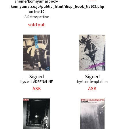
/home/komiyama/book-
komiyama.co.jp/public_html/disp_book_list02.php
on line
10
A Retrospective
sold out
Signed
Signed
hysteric ADRENALINE
hysteric temptation
ASK
ASK