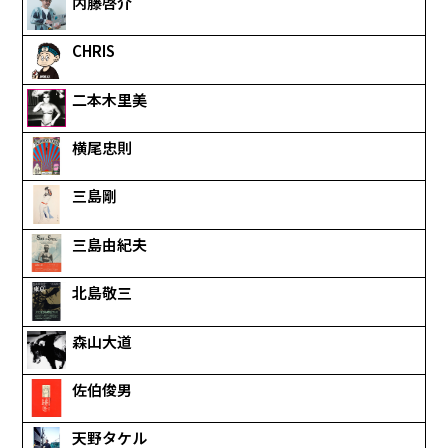
内藤啓介
CHRIS
二本木里美
横尾忠則
三島剛
三島由紀夫
北島敬三
森山大道
佐伯俊男
天野タケル