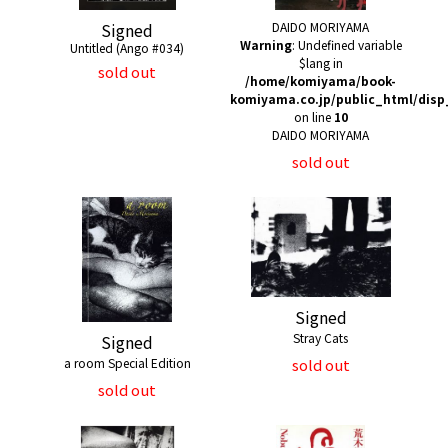
Signed
DAIDO MORIYAMA
Warning
: Undefined variable
Untitled (Ango #034)
$lang in
sold out
/home/komiyama/book-
komiyama.co.jp/public_html/disp
on line
10
DAIDO MORIYAMA
sold out
Signed
Stray Cats
Signed
a room Special Edition
sold out
sold out