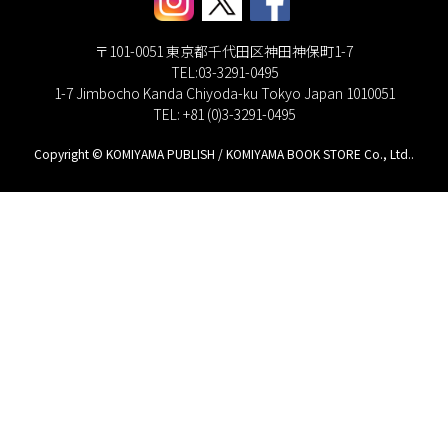
〒101-0051 東京都千代田区神田神保町1-7
TEL:03-3291-0495
1-7 Jimbocho Kanda Chiyoda-ku Tokyo Japan 1010051
TEL: +81 (0)3-3291-0495
Copyright © KOMIYAMA PUBLISH / KOMIYAMA BOOK STORE Co., Ltd..