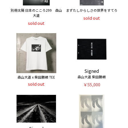
別冊太陽 日本のこころ299 森山
まずたしからしさの世界をすてろ
大道
sold out
sold out
Signed
森山大道 柴田勝頼
森山大道 x 柴田勝頼 TEE
sold out
￥55,000