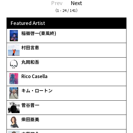
Prev
Next
（1 - 24 / 141）
Featured Artist
稲嶺啓一(東風終)
村田言恵
丸岡和吾
Rico Casella
キム・ロートン
菅谷晋一
柴田亜美