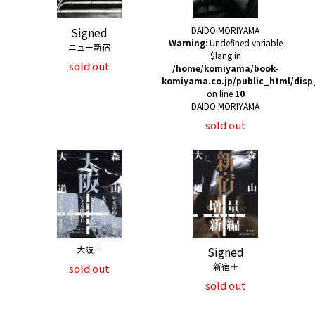
Signed
DAIDO MORIYAMA
Warning
: Undefined variable
ニュー新宿
$lang in
sold out
/home/komiyama/book-
komiyama.co.jp/public_html/disp
on line
10
DAIDO MORIYAMA
sold out
大阪＋
Signed
新宿＋
sold out
sold out