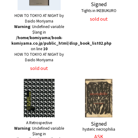
Signed
Tights in IKEBUKURO
HOW TO TOKYO AT NIGHT by
sold out
Daido Moriyama
Warning
: Undefined variable
$lang in
/home/komiyama/book-
komiyama.co.jp/public_html/disp_book_list02.php
on line
10
HOW TO TOKYO AT NIGHT by
Daido Moriyama
sold out
A Retrospective
Signed
Warning
: Undefined variable
hysteric necrophilia
$lang in
ASK