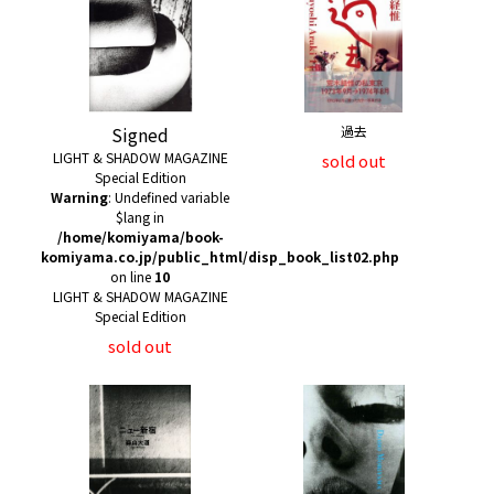
Signed
過去
LIGHT & SHADOW MAGAZINE
sold out
Special Edition
Warning
: Undefined variable
$lang in
/home/komiyama/book-
komiyama.co.jp/public_html/disp_book_list02.php
on line
10
LIGHT & SHADOW MAGAZINE
Special Edition
sold out