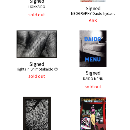
Signed
HOKKAIDO
Signed
NEOGRAPHY Daido hysteric
sold out
ASK
Signed
Tights in Shimotakaido ②
Signed
sold out
DAIDO MENU
sold out