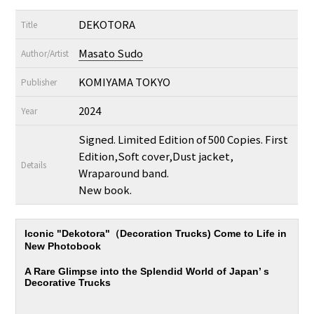
DEKOTORA
Title
Masato Sudo
Author/Artist
KOMIYAMA TOKYO
Publisher
2024
Year
Signed. Limited Edition of 500 Copies. First
Edition,Soft cover,Dust jacket,
Details
Wraparound band.
New book.
Iconic "Dekotora"（Decoration Trucks) Come to Life in
New Photobook
A Rare Glimpse into the Splendid World of Japan’ s
Decorative Trucks