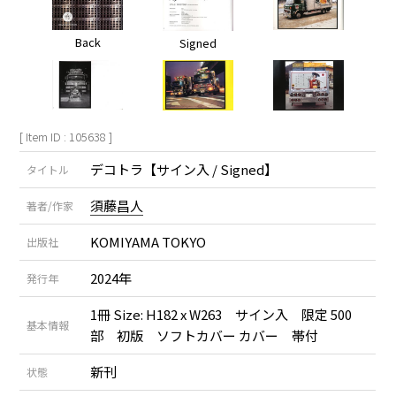
Back
Signed
[ Item ID : 105638 ]
デコトラ【サイン入 / Signed】
タイトル
須藤昌人
著者/作家
KOMIYAMA TOKYO
出版社
2024年
発行年
1冊 Size: H182 x W263 サイン入 限定 500
基本情報
部 初版 ソフトカバー カバー 帯付
新刊
状態