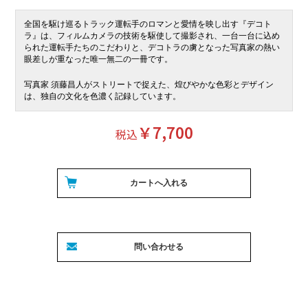
全国を駆け巡るトラック運転手のロマンと愛情を映し出す『デコト
ラ』は、フィルムカメラの技術を駆使して撮影され、一台一台に込め
られた運転手たちのこだわりと、デコトラの虜となった写真家の熱い
眼差しが重なった唯一無二の一冊です。
写真家 須藤昌人がストリートで捉えた、煌びやかな色彩とデザイン
は、独自の文化を色濃く記録しています。
￥7,700
税込