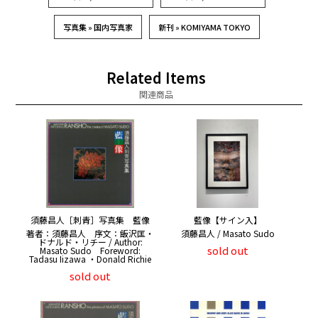
写真集 » 国内写真家
新刊 » KOMIYAMA TOKYO
Related Items
関連商品
須藤昌人［刺青］写真集 藍像
藍像【サイン入】
著者：須藤昌人 序文：飯沢匡・
須藤昌人 / Masato Sudo
ドナルド・リチー / Author:
sold out
Masato Sudo Foreword:
Tadasu Iizawa ・Donald Richie
sold out