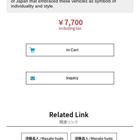
of Japan that embraced these vehicles as symbols of
individuality and style.
￥7,700
including tax
Related Link
関連リンク
須藤昌人 / Masato Sudo
須藤昌人 / Masato Sudo