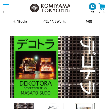
toggle
navigation
メニュー
検索
カート
本 / Books
作品 / Art Works
買取