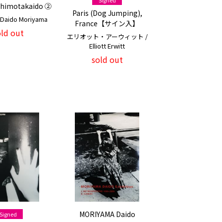
 Shimotakaido ②
Paris (Dog Jumping),
aido Moriyama
France【サイン入】
old out
エリオット・アーウィット /
Elliott Erwitt
sold out
MORIYAMA Daido
Signed