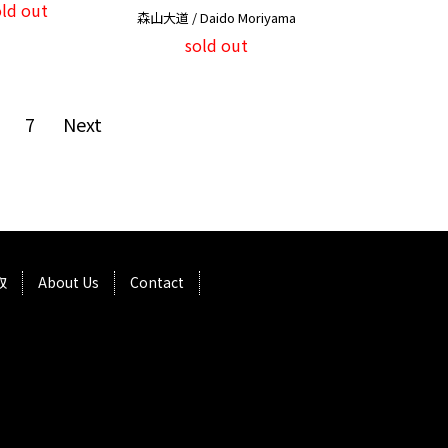
old out
森山大道 / Daido Moriyama
sold out
7
Next
取
About Us
Contact