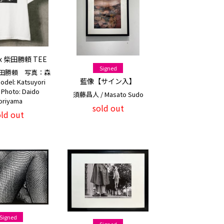
x 柴田勝頼 TEE
Signed
田勝頼 写真：森
藍像【サイン入】
del: Katsuyori
 Photo: Daido
須藤昌人 / Masato Sudo
oriyama
sold out
old out
Signed
Signed