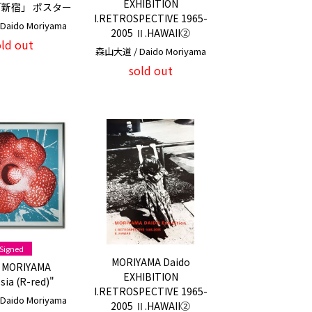
EXHIBITION
「新宿」 ポスター
I.RETROSPECTIVE 1965-
aido Moriyama
2005 Ⅱ.HAWAII②
old out
森山大道 / Daido Moriyama
sold out
Signed
MORIYAMA Daido
 MORIYAMA
EXHIBITION
sia (R-red)"
I.RETROSPECTIVE 1965-
aido Moriyama
2005 Ⅱ.HAWAII②