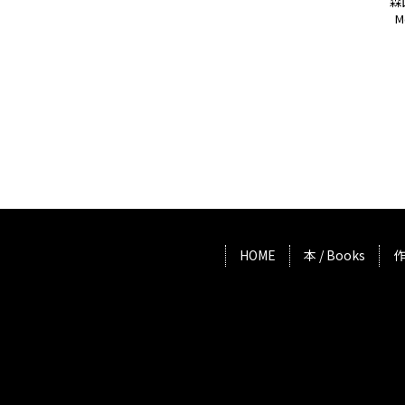
森
M
HOME
本 / Books
作