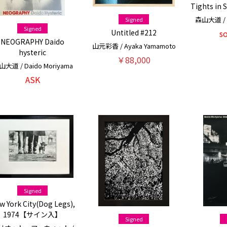
Tights in
森山大道 / D
Signed
Signed
s
Untitled #212
NEOGRAPHY Daido
山元彩香 / Ayaka Yamamoto
hysteric
￥88,000
大道 / Daido Moriyama
ASK
Signed
w York City(Dog Legs),
1974【サイン入】
Signed