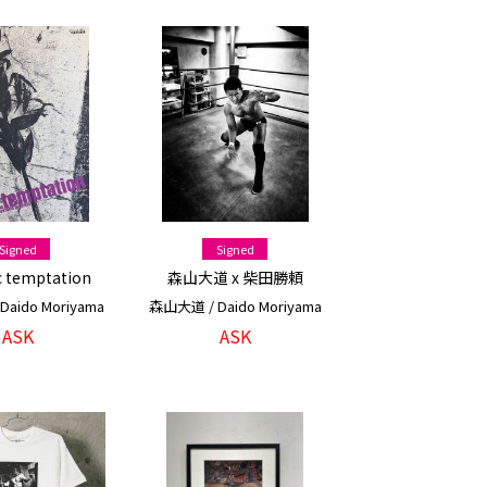
Signed
Signed
c temptation
森山大道 x 柴田勝頼
aido Moriyama
森山大道 / Daido Moriyama
ASK
ASK