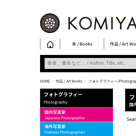
本 / Books
作品 / Art Wo
写真集
ファッション
アート / 美術
文学・人文
日本文化
新刊
SALE
フォトグラフ
ポスター
ストリートア
立体・その他
アートワーク
Primary Artw
版画
Photobooks
Fashion
Art
Literature & Humanities
Japanese Culture
New Books
SALE
Photography
Posters
Street Art
Sculptures / etc
Art Works
KOMIYAMA TOKYO
Prints
HOME
>
作品 / Art Works
>
フォトグラフィー/Photogra
フォトグラフィー
フ
Photography
国
国内写真家
Japanese Photographer
Sear
海外写真家
Overseas Photographers