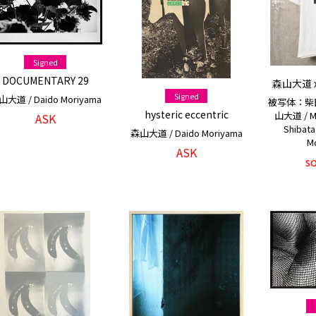
Signed
DOCUMENTARY 29
森山大道 
Signed
大道 / Daido Moriyama
被写体：柴
hysteric eccentric
山大道 / Mo
ASK
Shibata
森山大道 / Daido Moriyama
M
ASK
s