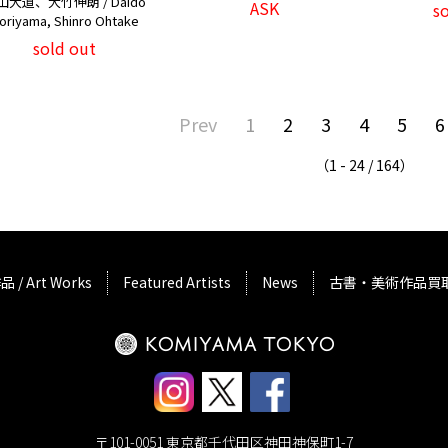
山大道、大竹伸朗 / Daido
ASK
s
oriyama, Shinro Ohtake
sold out
Prev
1
2
3
4
5
6
（1 - 24 / 164）
品 / Art Works
Featured Artists
News
古書・美術作品買
〒101-0051 東京都千代田区神田神保町1-7