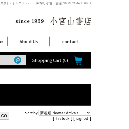
家 | フォトグラフィー | 神保町 小宮山書店 / KOMIYAMA TOKYO
About Us
contact
oks
店舗案内
ご注文について
特定商取引法に関する表示
プライバシーポリシー
ム
取
て
て
て
Shop Infomation
How to Order
Shopping Cart
(0)
Sort by
[
In stock
] [
signed
]