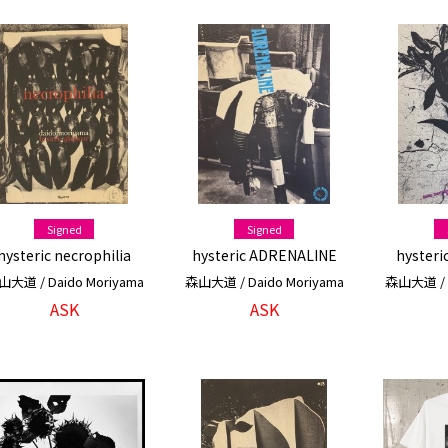
Signed
Signed
hysteric necrophilia
hysteric ADRENALINE
hysteri
大道 / Daido Moriyama
森山大道 / Daido Moriyama
森山大道 / D
ASK
ASK