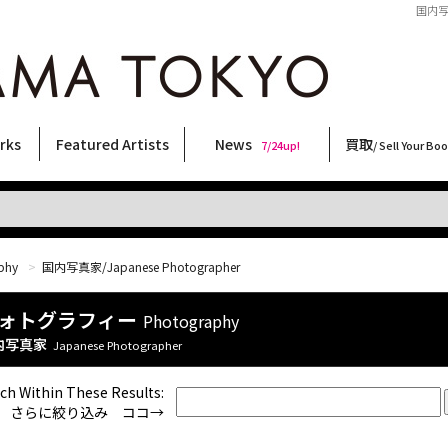
国内写真
rks
Featured Artists
News
買取
7/24up!
/ Sell Your Bo
ィー
ート
ス
orks
稲嶺啓一(東風終)
村田言恵
丸岡和吾
Rico Casella
キム・ロートン
菅谷晋一
柴田亜美
内藤啓介
CHRIS
二本木里美
三島由紀夫
秋赤音
大西洋介
須藤昌人
大類信
COOKIE
北島敬三
内藤ルネ
森山大道
林月光
横尾忠則
天野タケル
佐伯俊男
春川ナミオ
三島剛
新着・おすすめ商品
フェア・イベント情報
お店からのお知らせ
買取ブログ
買取専用フォー
古書 / 古本の買
美術品の買取
出張買取につい
宅配買取につい
店頭買取につい
よくある質問
9/7up!
6/1up!
7/24up!
 ART LABEL
Keiichi Inamine(kochishun)
Kotoe Murata
Kazumichi Maruoka
(Babybrush)
Kim Laughton
Shinichi Sugaya
Ami Shibata
Keisuke Naito
CHRIS
Satomi Nihongi
Yukio Mishima
AKIAKANE
Yosuke Onishi
Masato Sudo
Makoto Ohrui
野性爆弾くっきー！
Keizo Kitajima
Rune Naito
Daido Moriyama
Gekko Hayashi
Tadanori Yokoo
TAKERU AMANO
Toshio Saeki
Namio Harukawa
Go Mishima
phy
>
国内写真家/Japanese Photographer
ォトグラフィー
Photography
内写真家
Japanese Photographer
ch Within These Results:
さらに絞り込み ココ→