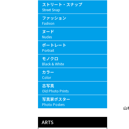
ストリート・スナップ
Street Snap
ファッション
Fashion
ヌード
Nudes
ポートレート
Portrait
モノクロ
Black & White
カラー
Color
古写真
Old Photo Prints
写真家ポスター
Photo Posters
山本
ARTS