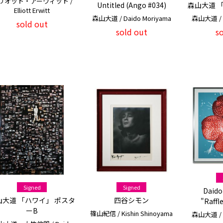
リオット・アーウィット /
Untitled (Ango #034)
森山大道 
Elliott Erwitt
森山大道 / Daido Moriyama
森山大道 / D
sold out
sold out
s
Signed
Signed
Daido
山大道 「ハワイ」 ポスタ
四谷シモン
"Raffle
ーB
篠山紀信 / Kishin Shinoyama
森山大道 / D