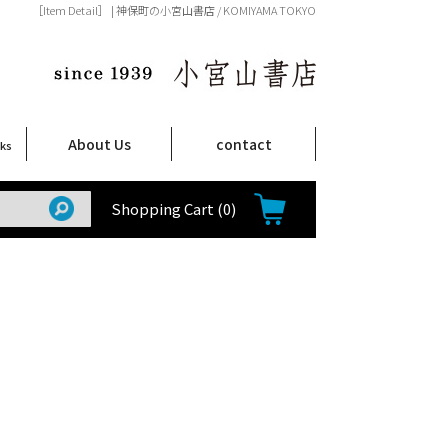
［Item Detail］ | 神保町の小宮山書店 / KOMIYAMA TOKYO
About Us
contact
oks
店舗案内
ご注文について
特定商取引法に関する表示
プライバシーポリシー
ム
取
て
て
て
Shop Infomation
How to Order
Shopping Cart
(0)