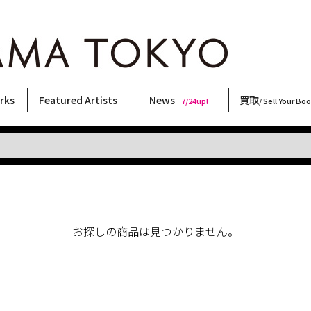
rks
Featured Artists
News
買取
7/24up!
/ Sell Your Bo
ィー
ート
ス
orks
稲嶺啓一(東風終)
村田言恵
丸岡和吾
Rico Casella
キム・ロートン
菅谷晋一
柴田亜美
内藤啓介
CHRIS
二本木里美
天野タケル
秋赤音
佐伯俊男
内藤ルネ
横尾忠則
林月光
COOKIE
三島剛
北島敬三
春川ナミオ
大西洋介
森山大道
大類信
須藤昌人
三島由紀夫
新着・おすすめ商品
フェア・イベント情報
お店からのお知らせ
買取ブログ
買取専用フォー
古書 / 古本の買
美術品の買取
出張買取につい
宅配買取につい
店頭買取につい
よくある質問
9/7up!
6/1up!
7/24up!
 ART LABEL
Keiichi Inamine(kochishun)
Kotoe Murata
Kazumichi Maruoka
(Babybrush)
Kim Laughton
Shinichi Sugaya
Ami Shibata
Keisuke Naito
CHRIS
Satomi Nihongi
TAKERU AMANO
AKIAKANE
Toshio Saeki
Rune Naito
Tadanori Yokoo
Gekko Hayashi
野性爆弾くっきー！
Go Mishima
Keizo Kitajima
Namio Harukawa
Yosuke Onishi
Daido Moriyama
Makoto Ohrui
Masato Sudo
Yukio Mishima
お探しの商品は見つかりません。