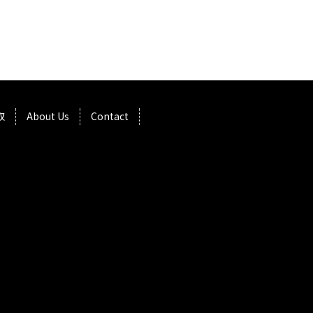
取
About Us
Contact