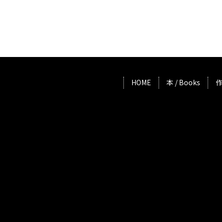
HOME
本 / Books
作