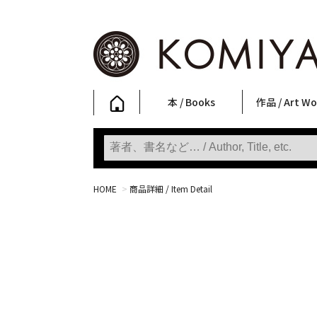
本 / Books
作品 / Art Wo
写真集
ファッション
アート / 美術
文学・人文
日本文化
新刊
SALE
フォトグラフ
ポスター
ストリートア
立体・その他
アートワーク
Primary Artw
版画
Photobooks
Fashion
Art
Literature & Humanities
Japanese Culture
New Books
SALE
Photography
Posters
Street Art
Sculptures / etc
Art Works
KOMIYAMA TOKYO
Prints
HOME
>
商品詳細 / Item Detail