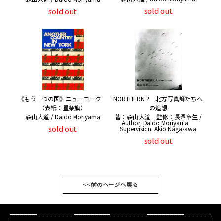
sold out
sold out
《もう一つの国》ニューヨーク
NORTHERN 2 北方写真師たちへ
（表紙：星条旗）
の追想
森山大道 / Daido Moriyama
著：森山大道 監修：長澤章生 /
Author: Daido Moriyama
sold out
Supervision: Akio Nagasawa
sold out
<<前のページへ戻る