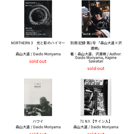
NORTHERN 3 光と影のハイマー
別冊 記録 第1号 「森山大道×沢
ト
渡朔」
森山大道 / Daido Moriyama
著：森山大道、沢渡朔 / Author:
Daido Moriyama, Hajime
sold out
Sawatari
sold out
ハワイ
71 N.Y.【サイン入】
森山大道 / Daido Moriyama
森山大道 / Daido Moriyama
sold out
sold out