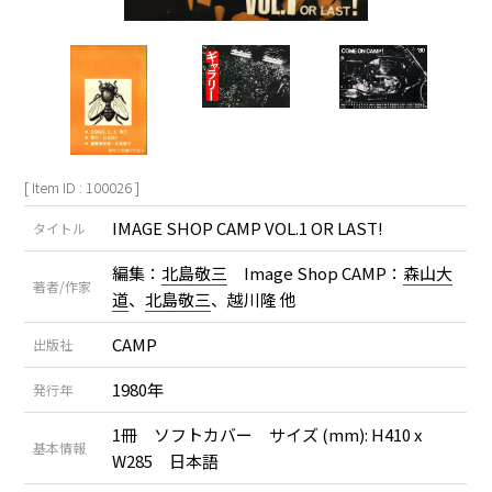
[ Item ID : 100026 ]
IMAGE SHOP CAMP VOL.1 OR LAST!
タイトル
編集：
北島敬三
Image Shop CAMP：
森山大
著者/作家
道
、
北島敬三
、越川隆 他
CAMP
出版社
1980年
発行年
1冊 ソフトカバー サイズ (mm): H410 x
基本情報
W285 日本語