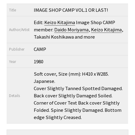
IMAGE SHOP CAMP VOL.1 OR LAST!
Title
Edit:
Keizo Kitajima
Image Shop CAMP
member:
Daido Moriyama
,
Keizo Kitajima
,
Author/Artist
Takashi Koshikawa and more
CAMP
Publisher
1980
Year
Soft cover, Size (mm): H410 x W285.
Japanese.
Cover Slightly Tanned Spotted Damaged.
Back cover Slightly Damaged Soiled.
Details
Corner of Cover Text Back cover Slightly
Folded. Spine Slightly Damaged. Bottom
edge Slightly Creased.