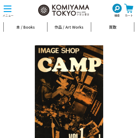
toggle
navigation
メニュー
検索
カート
本 / Books
作品 / Art Works
買取