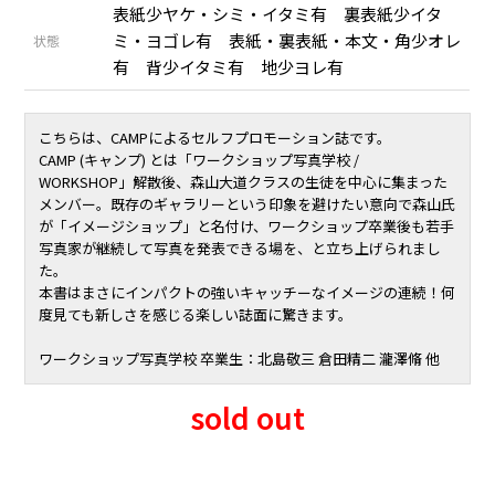
表紙少ヤケ・シミ・イタミ有 裏表紙少イタ
ミ・ヨゴレ有 表紙・裏表紙・本文・角少オレ
状態
有 背少イタミ有 地少ヨレ有
こちらは、CAMPによるセルフプロモーション誌です。
CAMP (キャンプ) とは「
ワークショップ写真学校 /
WORKSHOP
」解散後、
森山大道
クラスの生徒を中心に集まった
メンバー。既存のギャラリーという印象を避けたい意向で森山氏
が「イメージショップ」と名付け、ワークショップ卒業後も若手
写真家が継続して写真を発表できる場を、と立ち上げられまし
た。
本書はまさにインパクトの強いキャッチーなイメージの連続！何
度見ても新しさを感じる楽しい誌面に驚きます。
ワークショップ写真学校 卒業生：
北島敬三
倉田精二
瀧澤脩 他
sold out