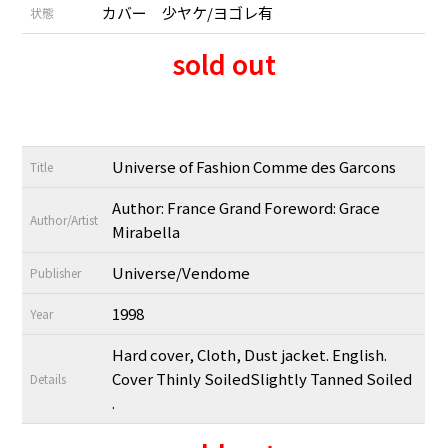
カバー 少ヤケ/ヨゴレ有
状態
sold out
Universe of Fashion Comme des Garcons
Title
Author: France Grand Foreword: Grace
Author/Artist
Mirabella
Universe/Vendome
Publisher
1998
Year
Hard cover, Cloth, Dust jacket. English.
Cover Thinly SoiledSlightly Tanned Soiled
Details
.