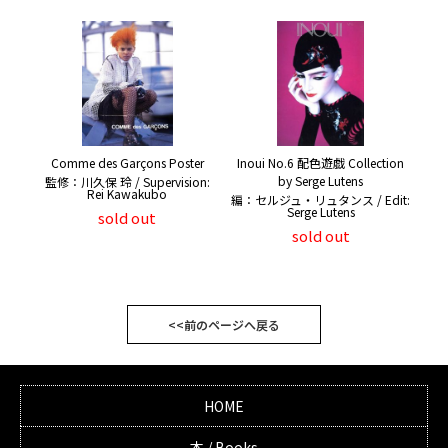
Comme des Garçons Poster
Inoui No.6 配色遊戯 Collection
by Serge Lutens
監修：川久保 玲 / Supervision:
Rei Kawakubo
編：セルジュ・リュタンス / Edit:
Serge Lutens
sold out
sold out
<<前のページへ戻る
HOME
本 / Books