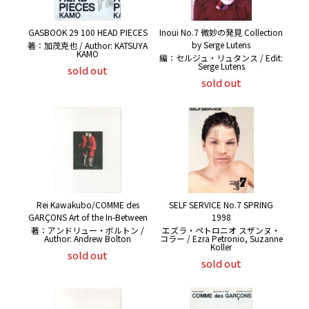
GASBOOK 29 100 HEAD PIECES
Inoui No.7 微妙の発見 Collection
by Serge Lutens
著：加茂克也 / Author: KATSUYA
KAMO
編：セルジュ・リュタンス / Edit:
Serge Lutens
sold out
sold out
Rei Kawakubo/COMME des
SELF SERVICE No.7 SPRING
GARÇONS Art of the In-Between
1998
著：アンドリュー・ボルトン /
エズラ・ペトロニオ スザンヌ・
Author: Andrew Bolton
コラー / Ezra Petronio, Suzanne
Koller
sold out
sold out