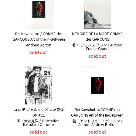
Rei Kawakubo / COMME des
MEMOIRE DE LA MODE COMME
GARÇONS Art of the In-Between
des GARCONS
Andrew Bolton
著： フランス グラン / Author:
France Grand
sold out
sold out
コム デ ギャルソン× 大友克洋
Rei Kawakubo/COMME des
DM #21
GARÇONS Art of the In-Between
画：大友克洋 / Illustration:
著：アンドリュー・ボルトン /
Katsuhiro Ohtomo
Author: Andrew Bolton
sold out
sold out