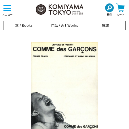
toggle
navigation
メニュー
検索
カート
本 / Books
作品 / Art Works
買取