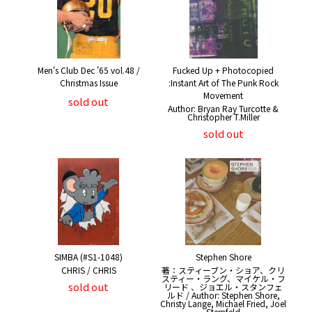
Men's Club Dec '65 vol.48 /
Fucked Up + Photocopied
Christmas Issue
:Instant Art of The Punk Rock
Movement
sold out
Author: Bryan Ray Turcotte &
Christopher T.Miller
sold out
SIMBA (#S1-1048)
Stephen Shore
CHRIS / CHRIS
著：スティーブン・ショア、クリ
スティー・ラング、マイケル・フ
sold out
リード 、ジョエル・スタンフェ
ルド / Author: Stephen Shore,
Christy Lange, Michael Fried, Joel
Sternfeld