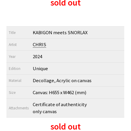
sold out
KABIGON meets SNORLAX
Title
CHRIS
Artist
2024
Year
Unique
Edition
Decollage, Acrylic on canvas
Material
Canvas: H655 x W462 (mm)
Size
Certificate of authenticity
Attachments
only canvas
sold out