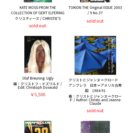
KATE MOSS-FROM THE
TOKION THE Original ISSUE 2003
COLLECTION OF GERT ELFERING
/ 9 No.37
クリスティーズ / CHRISTIE'S
sold out
sold out
Olaf Breuning: Ugly
クリストとジャンヌ＝クロード
編：クリストフ・ドズワルド /
アンブレラ 日本＝アメリカ合衆
Edit: Christoph Doswald
国 1984-91
￥5,500
著：クリストとジャンヌ＝クロー
ド / Author: Christo and Jeanne-
Claude
sold out