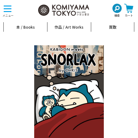
toggle
navigation
メニュー
検索
カート
本 / Books
作品 / Art Works
買取