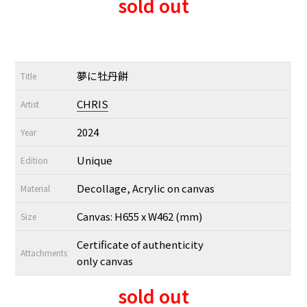
sold out
夢に牡丹餅
Title
CHRIS
Artist
2024
Year
Unique
Edition
Decollage, Acrylic on canvas
Material
Canvas: H655 x W462 (mm)
Size
Certificate of authenticity
Attachments
only canvas
sold out