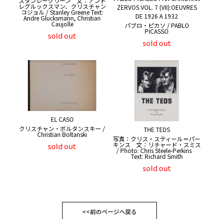
スタンレーグリーン 文：アンド
レグルックスマン、クリスチャン
ZERVOS VOL. 7 (VII):OEUVRES
コジョル / Stanley Greene Text:
DE 1926 A 1932
Andre Glucksmann, Christian
Caujolle
パブロ・ピカソ / PABLO
PICASSO
sold out
sold out
EL CASO
クリスチャン・ボルタンスキー /
THE TEDS
Christian Boltanski
写真：クリス・スティール＝パー
キンス 文：リチャード・スミス
sold out
/ Photo: Chris Steele-Perkins
Text: Richard Smith
sold out
<<前のページへ戻る