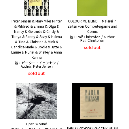
Peter Jensen & Mary Miles Minter
COLOUR ME BLIND! Malerei in
& Mildred & Emma & Olga &
Zeiten von Computergame und
Nancy & Gertrude & Cindy &
Comic
Tonya & Fanny & Sissy & Helena
著：Ralf Christofori / Author:
Ralf Christofori
& Tina & Christina & Mink &
sold out
Candice-Marie & Jodie & Jytte &
Laurie & Muriel & Shelley & Anna
Karina
著：ピーター・イェンセン /
Author: Peter Jensen
sold out
Open Wound
PABLO PICASSO PAR CHRISTIAN