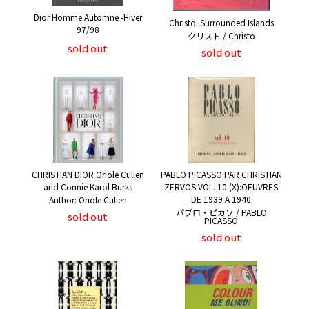
Dior Homme Automne -Hiver
Christo: Surrounded Islands
97/98
クリスト / Christo
sold out
sold out
CHRISTIAN DIOR Oriole Cullen
PABLO PICASSO PAR CHRISTIAN
and Connie Karol Burks
ZERVOS VOL. 10 (X):OEUVRES
DE 1939 A 1940
Author: Oriole Cullen
パブロ・ピカソ / PABLO
sold out
PICASSO
sold out