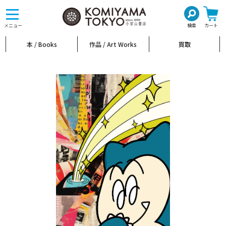
toggle
navigation
メニュー
検索
カート
本 / Books
作品 / Art Works
買取