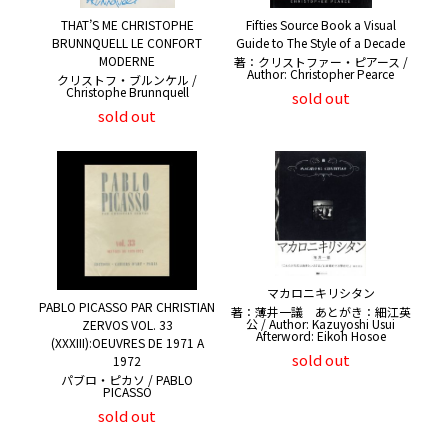
THAT’S ME CHRISTOPHE
Fifties Source Book a Visual
BRUNNQUELL LE CONFORT
Guide to The Style of a Decade
MODERNE
著：クリストファー・ピアース /
Author: Christopher Pearce
クリストフ・ブルンケル /
Christophe Brunnquell
sold out
sold out
マカロニキリシタン
PABLO PICASSO PAR CHRISTIAN
著：薄井一議 あとがき：細江英
公 / Author: Kazuyoshi Usui
ZERVOS VOL. 33
Afterword: Eikoh Hosoe
(XXXIII):OEUVRES DE 1971 A
sold out
1972
パブロ・ピカソ / PABLO
PICASSO
sold out