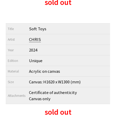
sold out
Soft Toys
Title
CHRIS
Artist
2024
Year
Unique
Edition
Acrylic on canvas
Material
Canvas: H1620 x W1300 (mm)
Size
Certificate of authenticity
Attachments
Canvas only
sold out