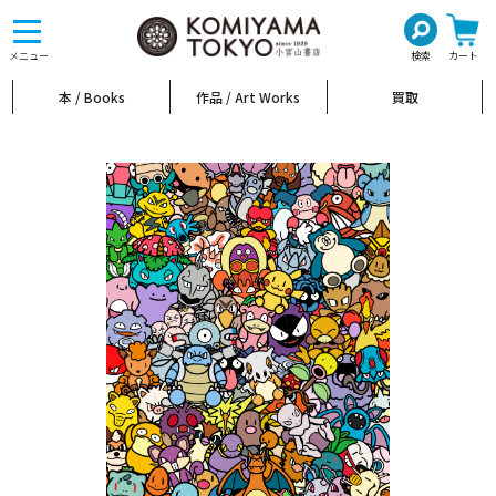
toggle
navigation
メニュー
検索
カート
本 / Books
作品 / Art Works
買取