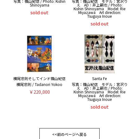
写真：篠山紀信 / Photo: Kishin
写真：篠山紀信 モデル：宮沢り
Shinoyama
え AD：井上嗣也 / Photo:
Kishin Shinoyama Model: Rie
sold out
Miyazawa Art direction:
Tsuguya Inoue
sold out
横尾忠則そしてインド篠山紀信
Santa Fe
横尾忠則 / Tadanori Yokoo
写真：篠山紀信 モデル：宮沢り
え AD：井上嗣也 / Photo:
￥220,000
Kishin Shinoyama Model: Rie
Miyazawa Art direction:
Tsuguya Inoue
sold out
<<前のページへ戻る