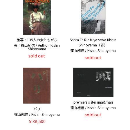
激写・135人の女ともだち
Santa Fe Rie Miyazawa Kishin
Shinoyama（青）
著：篠山紀信 / Author: Kishin
Shinoyama
篠山紀信 / Kishin Shinoyama
sold out
sold out
premiere sister rina&mari
篠山紀信 / Kishin Shinoyama
パリ
sold out
篠山紀信 / Kishin Shinoyama
￥38,500