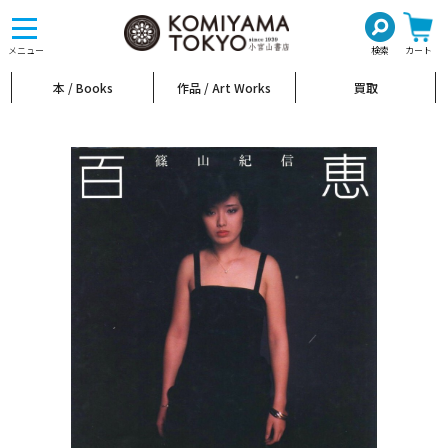
toggle
navigation
メニュー
検索
カート
本 / Books
作品 / Art Works
買取