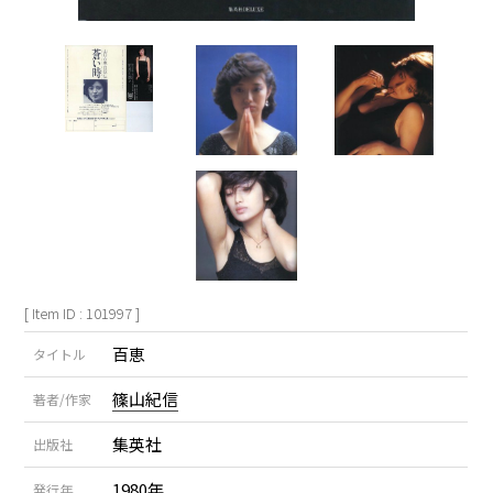
[ Item ID : 101997 ]
百恵
タイトル
篠山紀信
著者/作家
集英社
出版社
1980年
発行年