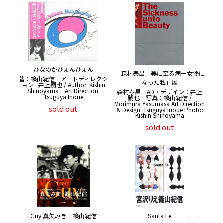
ひなのがぴょんぴょん
「森村泰昌 美に至る病ー女優に
著：篠山紀信 アートディレクシ
なった私」展
ョン : 井上嗣也 / Author: Kishin
Shinoyama Art Direction:
森村泰昌 AD・デザイン：井上
Tsuguya Inoue
嗣也 写真：篠山紀信 /
Morimura Yasumasa Art Direction
sold out
& Design: Tsuguya Inoue Photo:
Kishin Shinoyama
sold out
Guy 真矢みき＋篠山紀信
Santa Fe