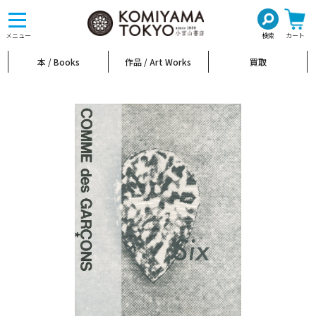
toggle
navigation
メニュー
検索
カート
本 / Books
作品 / Art Works
買取