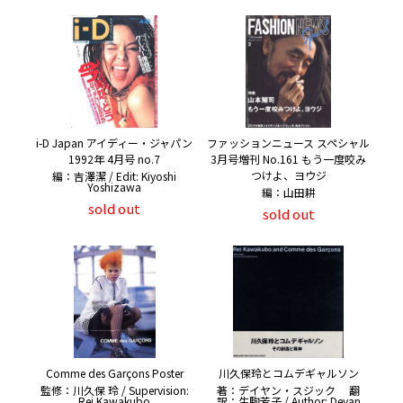
i-D Japan アイディー・ジャパン
ファッションニュース スペシャル
1992年 4月号 no.7
3月号増刊 No.161 もう一度咬み
つけよ、ヨウジ
編：吉澤潔 / Edit: Kiyoshi
Yoshizawa
編：山田耕
sold out
sold out
Comme des Garçons Poster
川久保玲とコムデギャルソン
監修：川久保 玲 / Supervision:
著：デイヤン・スジック 翻
Rei Kawakubo
訳：生駒芳子 / Author: Deyan