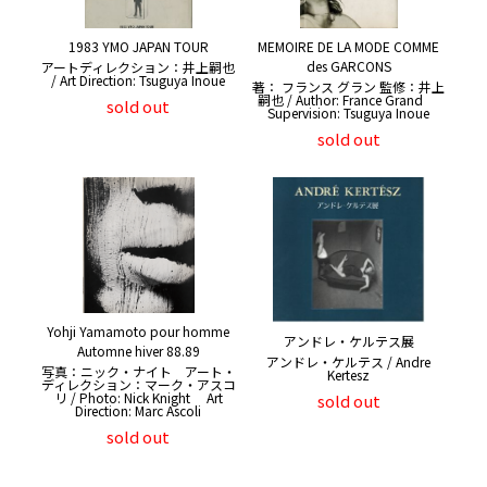
1983 YMO JAPAN TOUR
MEMOIRE DE LA MODE COMME
des GARCONS
アートディレクション：井上嗣也
/ Art Direction: Tsuguya Inoue
著： フランス グラン 監修：井上
嗣也 / Author: France Grand
sold out
Supervision: Tsuguya Inoue
sold out
Yohji Yamamoto pour homme
アンドレ・ケルテス展
Automne hiver 88.89
アンドレ・ケルテス / Andre
写真：ニック・ナイト アート・
Kertesz
ディレクション：マーク・アスコ
リ / Photo: Nick Knight Art
sold out
Direction: Marc Ascoli
sold out