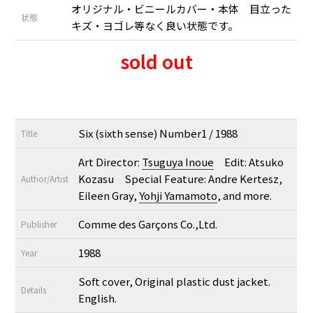
オリジナル・ビニールカバー・本体 目立った
状態
キズ・ヨゴレ等なく良い状態です。
sold out
Six (sixth sense) Number1 / 1988
Title
Art Director:
Tsuguya Inoue
Edit: Atsuko
Kozasu Special Feature: Andre Kertesz,
Author/Artist
Eileen Gray,
Yohji Yamamoto
, and more.
Comme des Garçons Co.,Ltd.
Publisher
1988
Year
Soft cover, Original plastic dust jacket.
Details
English.