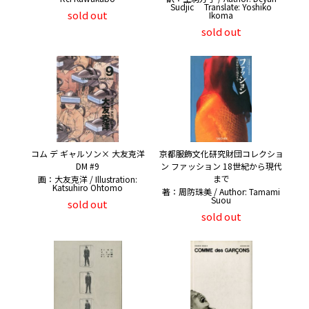
Sudjic Translate: Yoshiko
sold out
Ikoma
sold out
コム デ ギャルソン× 大友克洋
京都服飾文化研究財団コレクショ
DM #9
ン ファッション 18世紀から現代
まで
画：大友克洋 / Illustration:
Katsuhiro Ohtomo
著：周防珠美 / Author: Tamami
Suou
sold out
sold out