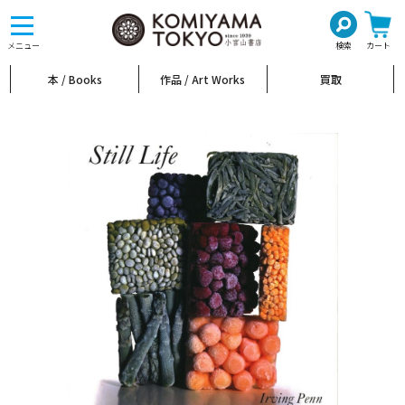
toggle
navigation
メニュー
検索
カート
本 / Books
作品 / Art Works
買取