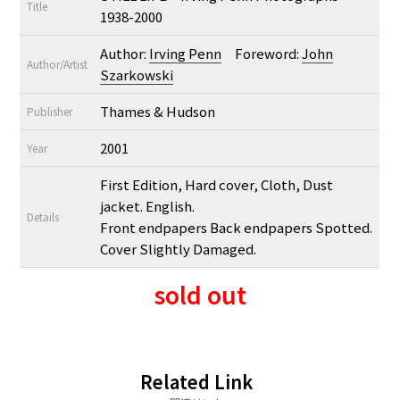
Title
1938-2000
Author:
Irving Penn
Foreword:
John
Author/Artist
Szarkowski
Thames & Hudson
Publisher
2001
Year
First Edition, Hard cover, Cloth, Dust
jacket. English.
Details
Front endpapers Back endpapers Spotted.
Cover Slightly Damaged.
sold out
Related Link