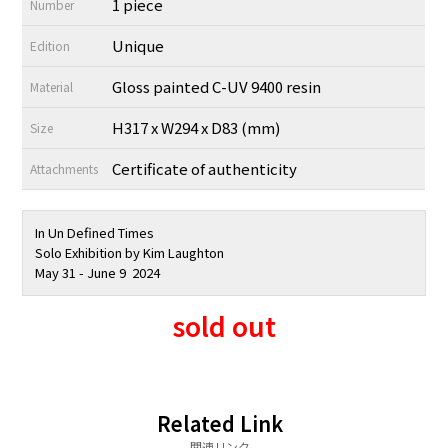
1 piece
Number
Unique
Edition
Gloss painted C-UV 9400 resin
Material
H317 x W294 x D83 (mm)
Size
Certificate of authenticity
Attachments
In Un Defined Times
Solo Exhibition by Kim Laughton
May 31 - June 9 2024
sold out
Related Link
関連リンク