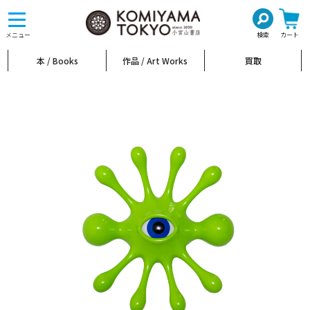
toggle
navigation
メニュー
検索
カート
本 / Books
作品 / Art Works
買取