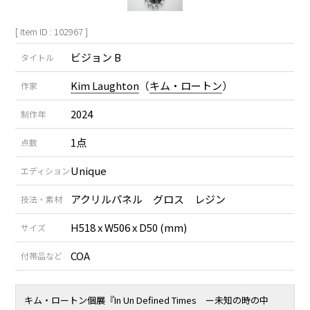
[ Item ID : 102967 ]
ビジョン B
タイトル
Kim Laughton
（
キム・ロートン
）
作家
2024
制作年
1点
点数
Unique
エディション
アクリルパネル グロス レジン
技法・素材
H518 x W506 x D50 (mm)
サイズ
COA
付帯品など
キム・ロートン個展『In Un Defined Times ー未知の時の中