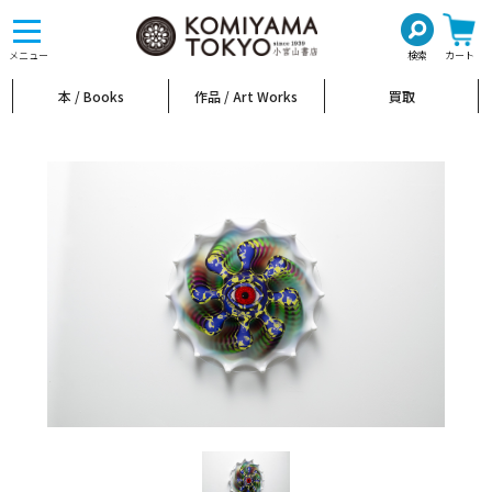
toggle
navigation
メニュー
検索
カート
本 / Books
作品 / Art Works
買取