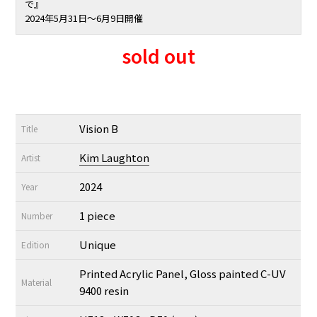
で』
2024年5月31日〜6月9日開催
sold out
Vision B
Title
Kim Laughton
Artist
2024
Year
1 piece
Number
Unique
Edition
Printed Acrylic Panel, Gloss painted C-UV
Material
9400 resin