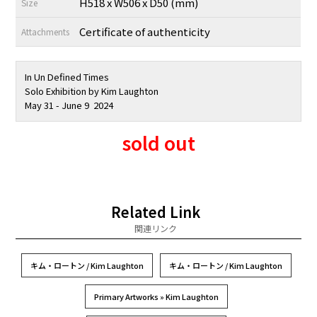
H518 x W506 x D50 (mm)
Size
Certificate of authenticity
Attachments
In Un Defined Times
Solo Exhibition by Kim Laughton
May 31 - June 9 2024
sold out
Related Link
関連リンク
キム・ロートン / Kim Laughton
キム・ロートン / Kim Laughton
Primary Artworks » Kim Laughton