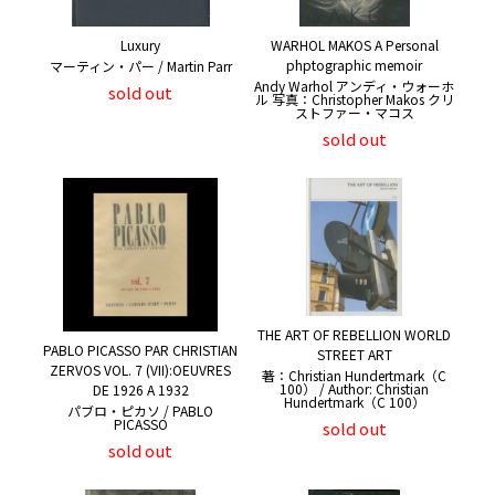
Luxury
WARHOL MAKOS A Personal
phptographic memoir
マーティン・パー / Martin Parr
Andy Warhol アンディ・ウォーホ
sold out
ル 写真：Christopher Makos クリ
ストファー・マコス
sold out
THE ART OF REBELLION WORLD
PABLO PICASSO PAR CHRISTIAN
STREET ART
ZERVOS VOL. 7 (VII):OEUVRES
著：Christian Hundertmark（C
100） / Author: Christian
DE 1926 A 1932
Hundertmark（C 100）
パブロ・ピカソ / PABLO
PICASSO
sold out
sold out