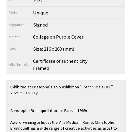
2022
Year
Unique
Edition
Signed
Signature
Collage on Purple Cover
Material
Size: 216 x 283 (mm)
Size
Certificate of authenticity
Attachments
Framed
Exhibited at Cristophe's solo exhibition "French: Mais Oui."
2024. 5 - 15 July
Christophe Brunnquell (born in Paris in 1969)
Award-winning artist at the Villa Medici in Rome, Christophe
Brunnquell has a wide range of creative activities as artist to