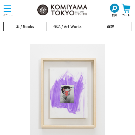
toggle
navigation
メニュー
検索
カート
本 / Books
作品 / Art Works
買取