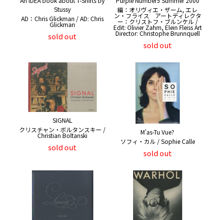
An IDEA book about T-Shirts by
Purple Number5 Summer 2000
Stussy
編：オリヴィエ・ザーム, エレ
ン・フライス アートディレクタ
AD：Chris Glickman / AD: Chris
ー：クリストフ・ブルンケル /
Glickman
Edit: Olivier Zahm, Elein Fleiss Art
Director: Christophe Brunnquell
sold out
sold out
SIGNAL
クリスチャン・ボルタンスキー /
M'as-Tu Vue?
Christian Boltanski
ソフィ・カル / Sophie Calle
sold out
sold out