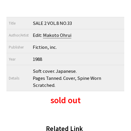
SALE 2 VOL.8 NO.33
Title
Edit:
Makoto Ohrui
Author/Artist
Fiction, inc.
Publisher
1988
Year
Soft cover. Japanese.
Pages Tanned. Cover, Spine Worn
Details
Scratched.
sold out
Related Link