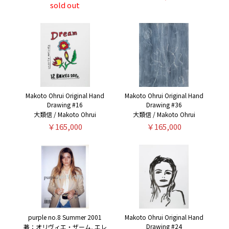
sold out
Makoto Ohrui Original Hand
Makoto Ohrui Original Hand
Drawing #16
Drawing #36
大類信 / Makoto Ohrui
大類信 / Makoto Ohrui
￥165,000
￥165,000
purple no.8 Summer 2001
Makoto Ohrui Original Hand
Drawing #24
著：オリヴィエ・ザーム, エレ