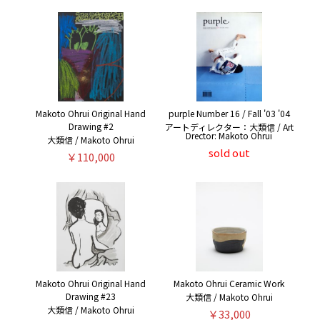
Makoto Ohrui Original Hand
purple Number 16 / Fall '03 '04
Drawing #2
アートディレクター：大類信 / Art
Drector: Makoto Ohrui
大類信 / Makoto Ohrui
sold out
￥110,000
Makoto Ohrui Original Hand
Makoto Ohrui Ceramic Work
Drawing #23
大類信 / Makoto Ohrui
大類信 / Makoto Ohrui
￥33,000