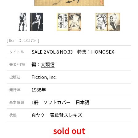
[ Item ID : 103754 ]
SALE 2 VOL.8 NO.33 特集：HOMOSEX
タイトル
編：
大類信
著者/作家
Fiction, inc.
出版社
1988年
発行年
1冊 ソフトカバー 日本語
基本情報
頁ヤケ 表紙背スレキズ
状態
sold out