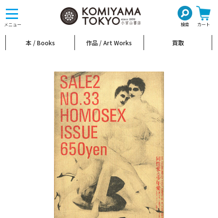
toggle
navigation
メニュー
検索
カート
本 / Books
作品 / Art Works
買取