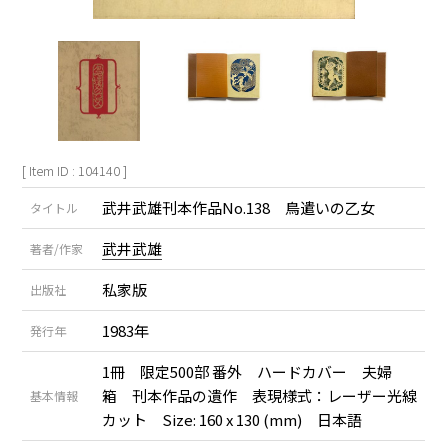
[ Item ID : 104140 ]
武井武雄刊本作品No.138 鳥遣いの乙女
タイトル
武井武雄
著者/作家
私家版
出版社
1983年
発行年
1冊 限定500部 番外 ハードカバー 夫婦
箱 刊本作品の遺作 表現様式：レーザー光線
基本情報
カット Size: 160 x 130 (mm) 日本語