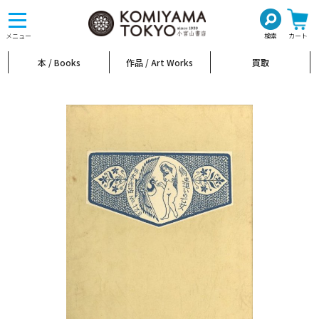
toggle
navigation
メニュー
検索
カート
本 / Books
作品 / Art Works
買取