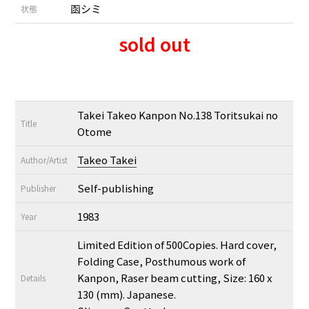
函シミ
状態
sold out
Takei Takeo Kanpon No.138 Toritsukai no
Title
Otome
Takeo Takei
Author/Artist
Self-publishing
Publisher
1983
Year
Limited Edition of 500Copies. Hard cover,
Folding Case, Posthumous work of
Kanpon, Raser beam cutting, Size: 160 x
Details
130 (mm). Japanese.