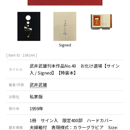
Signed
[ Item ID : 104144 ]
武井武雄刊本作品No.40 お化け退場【サイン
タイトル
入 / Signed】【特装本】
武井武雄
著者/作家
私家版
出版社
1959年
発行年
1冊 サイン入 限定400部 ハードカバー
夫婦箱付 表現様式：カラーグラビア Size:
基本情報