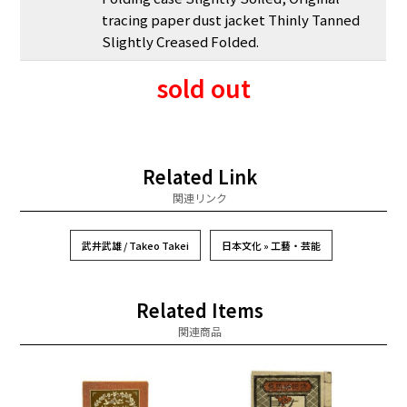
tracing paper dust jacket Thinly Tanned
Slightly Creased Folded.
sold out
Related Link
関連リンク
武井武雄 / Takeo Takei
日本文化 » 工藝・芸能
Related Items
関連商品