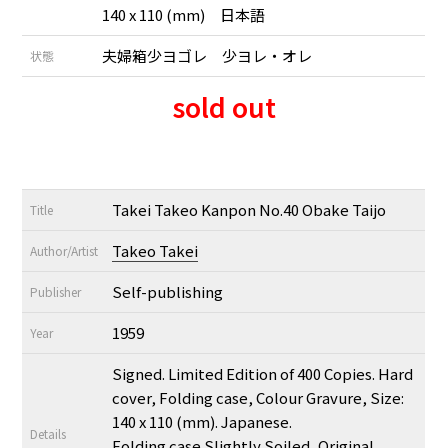
140 x 110 (mm) 日本語
夫婦箱少ヨゴレ 少ヨレ・オレ
状態
sold out
Takei Takeo Kanpon No.40 Obake Taijo
Title
Takeo Takei
Author/Artist
Self-publishing
Publisher
1959
Year
Signed. Limited Edition of 400 Copies. Hard
cover, Folding case, Colour Gravure, Size:
140 x 110 (mm). Japanese.
Details
Folding case Slightly Soiled, Original