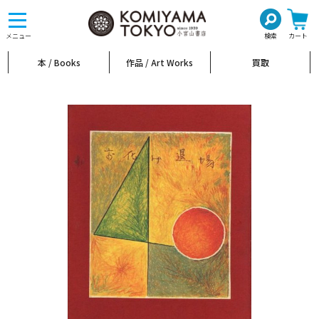
toggle
navigation
メニュー
検索
カート
本 / Books
作品 / Art Works
買取