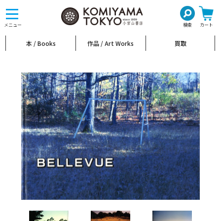
toggle
navigation
メニュー
検索
カート
本 / Books
作品 / Art Works
買取