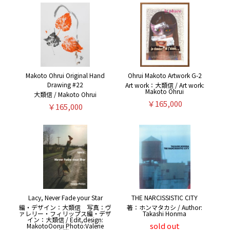
Makoto Ohrui Original Hand
Ohrui Makoto Artwork G-2
Drawing #22
Art work：大類信 / Art work:
Makoto Ohrui
大類信 / Makoto Ohrui
￥165,000
￥165,000
Lacy, Never Fade your Star
THE NARCISSISTIC CITY
編・デザイン：大類信 写真：ヴ
著：ホンマタカシ / Author:
ァレリー・フィリップス編・デザ
Takashi Honma
イン：大類信 / Edit,design:
sold out
MakotoOorui Photo:Valerie