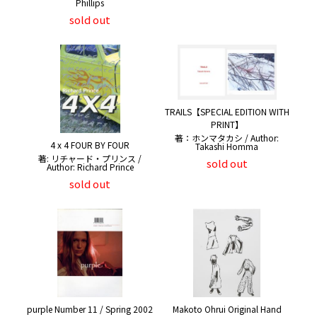
Phillips
sold out
TRAILS【SPECIAL EDITION WITH
PRINT】
著：ホンマタカシ / Author:
4 x 4 FOUR BY FOUR
Takashi Homma
著: リチャード・プリンス /
sold out
Author: Richard Prince
sold out
purple Number 11 / Spring 2002
Makoto Ohrui Original Hand