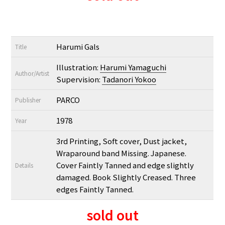
Harumi Gals
Title
Illustration:
Harumi Yamaguchi
Author/Artist
Supervision:
Tadanori Yokoo
PARCO
Publisher
1978
Year
3rd Printing, Soft cover, Dust jacket,
Wraparound band Missing. Japanese.
Cover Faintly Tanned and edge slightly
Details
damaged. Book Slightly Creased. Three
edges Faintly Tanned.
sold out