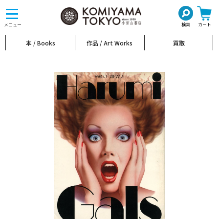
toggle
navigation
メニュー
検索
カート
本 / Books
作品 / Art Works
買取