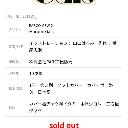
[ Item ID : 104239 ]
PARCO VIEW 2.
タイトル
Harumi Gals
イラストレーション：
山口はるみ
監修：
横
著者/作家
尾忠則
株式会社PARCO出版局
出版社
1978年
発行年
1冊 第３刷 ソフトカバー カバー付 帯
基本情報
欠 日本語
カバー極少ヤケ縁イタミ 本体少ヨレ 三方極
状態
少ヤケ
sold out