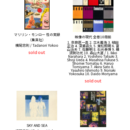
マリリン・モンロー 性の実録
映像の現代 全巻10冊揃
（集英社）
1. 奈良原一高 2. 立木義浩 3. 植田
横尾忠則 / Tadanori Yokoo
正治 4. 深瀬昌久 5. 東松照明 6. 富
山治夫 7. 佐藤明 8. 石元泰博 9. 横
sold out
須賀功光 10. 森山大道 / 1. Ikko
Narahara 2. Yoshihiro Tatsuki 3.
Shoji Ueda 4. Masahisa Fukase 5.
Shomei Tomatsu 6. Haruo
Tomiyama 7. Akira Sato 8.
Yasuhiro Ishimoto 9. Noriaki
Yokosuka 10. Daido Moriyama
sold out
SKY AND SEA