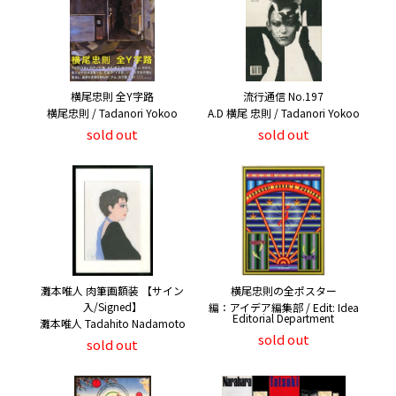
横尾忠則 全Y字路
流行通信 No.197
横尾忠則 / Tadanori Yokoo
A.D 横尾 忠則 / Tadanori Yokoo
sold out
sold out
灘本唯人 肉筆画額装 【サイン
横尾忠則の全ポスター
入/Signed】
編：アイデア編集部 / Edit: Idea
Editorial Department
灘本唯人 Tadahito Nadamoto
sold out
sold out