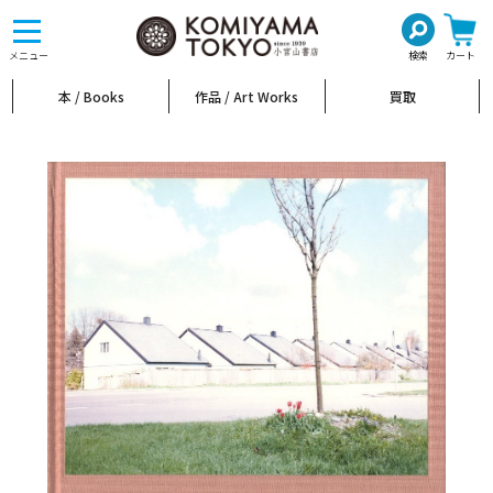
toggle
navigation
メニュー
検索
カート
本 / Books
作品 / Art Works
買取