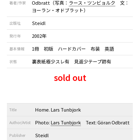
Odbratt（写真：
ラース・ツンビョルク
文：
著者/作家
ヨーラン・オドブラット）
Steidl
出版社
2002年
発行年
1冊 初版 ハードカバー 布装 英語
基本情報
裏表紙極少スレ有 見返少テープ跡有
状態
sold out
Home. Lars Tunbjork
Title
Photo:
Lars Tunbjork
Text: Göran Odbratt
Author/Artist
Steidl
Publisher