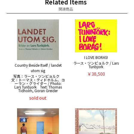
Related Items
関連商品
I LOVE BORAS!
ラース・ツンビョルク / Lars
Country Beside Itself / landet
Tunbjork
utom sig
￥38,500
写真：ラース・ツンビョルク
文：トーマス・ティドホルム、ヨ
ーラン・グライダー / Photo:
Lars Tunbjork Text: Thomas
Tidholm, Goran Greider
sold out