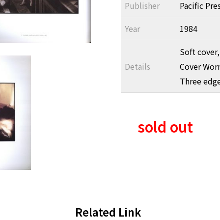
Publisher
Pacific Pre
Year
1984
Soft cover,
Details
Cover Worn
Three edge
sold out
Related Link