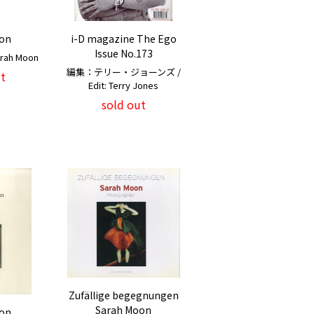
on
i-D magazine The Ego
Issue No.173
ah Moon
編集：テリー・ジョーンズ /
t
Edit: Terry Jones
sold out
Zufällige begegnungen
Sarah Moon
on