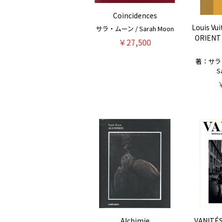
Coincidences
Louis Vu
サラ・ムーン / Sarah Moon
ORIENT
￥27,500
著：サラ・ム
S
Alchimie
VANIT