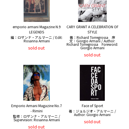
emporio armani Magazine N.9
CARY GRANT A CELEBRATION OF
LEGENDS
STYLE
編：ロザンナ・アルマーニ / Edit:
著：Richard Torregrossa 序
Rosanna Armani
文：Giorgio Armani / Author:
Richard Torregrossa Foreword:
sold out
Giorgio Armani
sold out
Emporio Armani Magazine No.7
Face of Sport
- Rimini
著：ジョルジオ・アルマーニ /
Author: Giorgio Armani
監修：ロザンナ・アルマーニ /
Supervision: Rosanna Armani
sold out
sold out