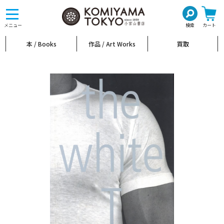
toggle
navigation
メニュー
検索
カート
本 / Books
作品 / Art Works
買取