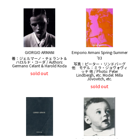
GIORGIO ARMANI
Emporio Armani Spring-Summer
'03
著：ジェルマーノ・チェラント＆
ハロルド・コーダ / Authors:
写真：ピーター・リンドバーグ
Germano Celant & Harold Koda
他 モデル：ミラ・ジョヴォヴィ
ッチ 他 / Photo: Peter
sold out
Lindbergh, etc. Model: Milla
Jovovitch, etc.
sold out