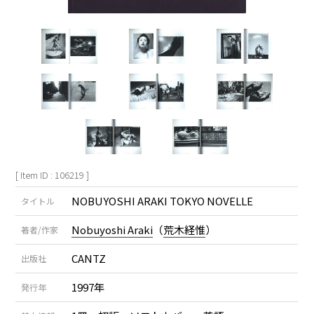
[ Item ID : 106219 ]
NOBUYOSHI ARAKI TOKYO NOVELLE
タイトル
Nobuyoshi Araki
（
荒木経惟
）
著者/作家
CANTZ
出版社
1997年
発行年