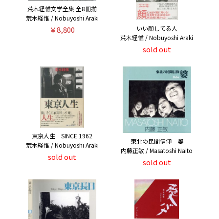
荒木経惟文学全集 全8冊揃
荒木経惟 / Nobuyoshi Araki
いい顔してる人
￥8,800
荒木経惟 / Nobuyoshi Araki
sold out
東京人生 SINCE 1962
東北の民間信仰 婆
荒木経惟 / Nobuyoshi Araki
内藤正敏 / Masatoshi Naito
sold out
sold out