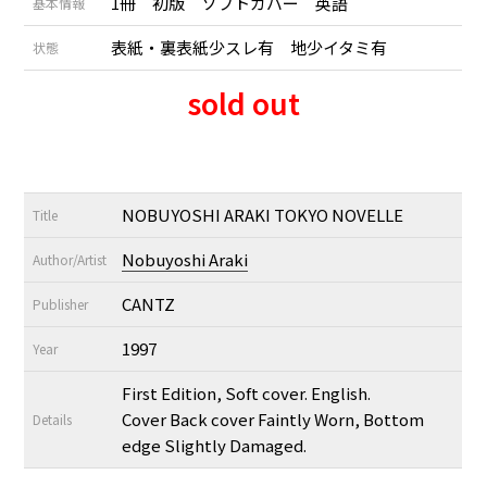
1冊 初版 ソフトカバー 英語
基本情報
表紙・裏表紙少スレ有 地少イタミ有
状態
sold out
NOBUYOSHI ARAKI TOKYO NOVELLE
Title
Nobuyoshi Araki
Author/Artist
CANTZ
Publisher
1997
Year
First Edition, Soft cover. English.
Cover Back cover Faintly Worn, Bottom
Details
edge Slightly Damaged.