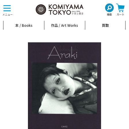
toggle
navigation
メニュー
検索
カート
本 / Books
作品 / Art Works
買取