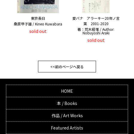
愛バナ アラーキー20年ノ言
東京長日
葉 2001-2020
桑原甲子雄 / Kineo Kuwabara
著：荒木経惟 / Author:
sold out
Nobuyoshi Araki
sold out
<<前のページへ戻る
HOME
本 / Books
作品 / Art Works
Featured Artists