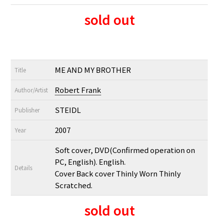
sold out
ME AND MY BROTHER
Title
Robert Frank
Author/Artist
STEIDL
Publisher
2007
Year
Soft cover, DVD(Confirmed operation on
PC, English). English.
Details
Cover Back cover Thinly Worn Thinly
Scratched.
sold out