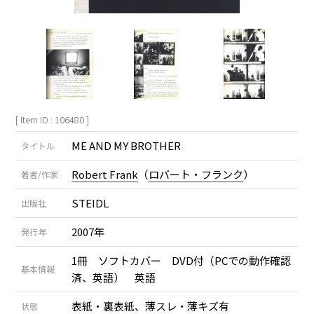
[ Item ID : 106480 ]
ME AND MY BROTHER
タイトル
Robert Frank
（
ロバート・フランク
）
著者/作家
STEIDL
出版社
2007年
発行年
1冊 ソフトカバー DVD付（PCでの動作確認
基本情報
済、英語） 英語
表紙・裏表紙、薄スレ・薄キズ有
状態