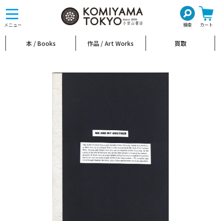
toggle
navigation
メニュー
検索
カート
本 / Books
作品 / Art Works
買取