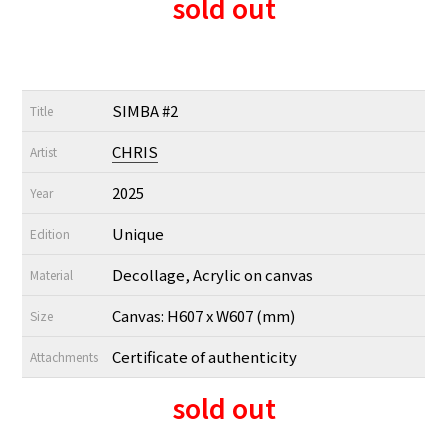
sold out
SIMBA #2
Title
CHRIS
Artist
2025
Year
Unique
Edition
Decollage, Acrylic on canvas
Material
Canvas: H607 x W607 (mm)
Size
Certificate of authenticity
Attachments
sold out