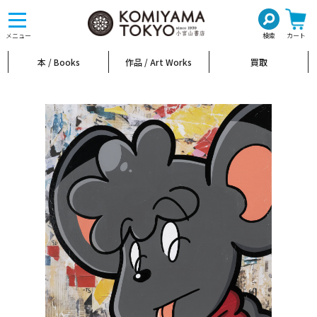
toggle
navigation
メニュー
検索
カート
本 / Books
作品 / Art Works
買取