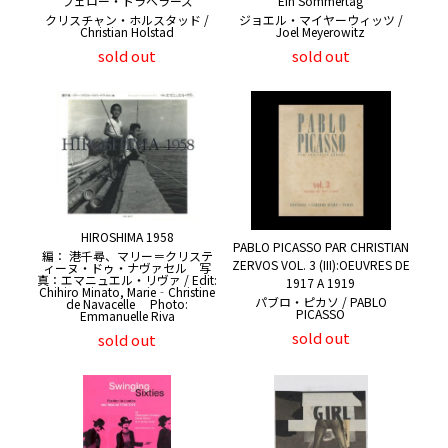
フェロー・トラベラーズ
Ein Sommertag
クリスチャン・ホルスタッド /
ジョエル・マイヤーウィッツ /
Christian Holstad
Joel Meyerowitz
sold out
sold out
HIROSHIMA 1958
PABLO PICASSO PAR CHRISTIAN
編： 港千尋、マリー＝クリステ
ZERVOS VOL. 3 (III):OEUVRES DE
ィーヌ・ドゥ・ナヴァセル 写
真：エマニュエル・リヴァ / Edit:
1917 A 1919
Chihiro Minato, Marie‐Christine
パブロ・ピカソ / PABLO
de Navacelle Photo:
PICASSO
Emmanuelle Riva
sold out
sold out