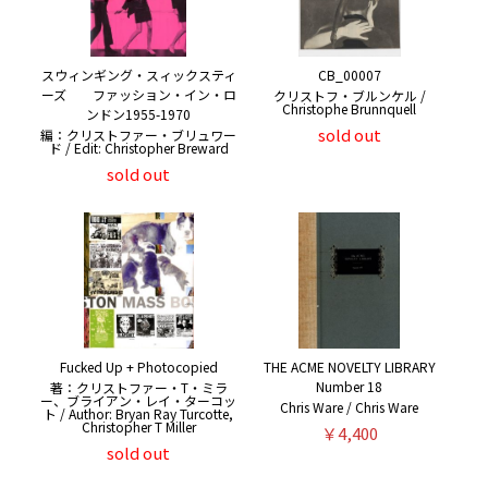
スウィンギング・スィックスティ
CB_00007
ーズ ファッション・イン・ロ
クリストフ・ブルンケル /
Christophe Brunnquell
ンドン1955-1970
sold out
編：クリストファー・ブリュワー
ド / Edit: Christopher Breward
sold out
Fucked Up + Photocopied
THE ACME NOVELTY LIBRARY
Number 18
著：クリストファー・T・ミラ
ー、ブライアン・レイ・ターコッ
Chris Ware / Chris Ware
ト / Author: Bryan Ray Turcotte,
Christopher T Miller
￥4,400
sold out