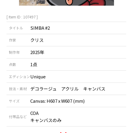
[ Item ID : 107497 ]
SIMBA #2
タイトル
クリス
作家
2025年
制作年
1点
点数
Unique
エディション
デコラージュ アクリル キャンバス
技法・素材
Canvas: H607 x W607 (mm)
サイズ
COA
付帯品など
キャンバスのみ