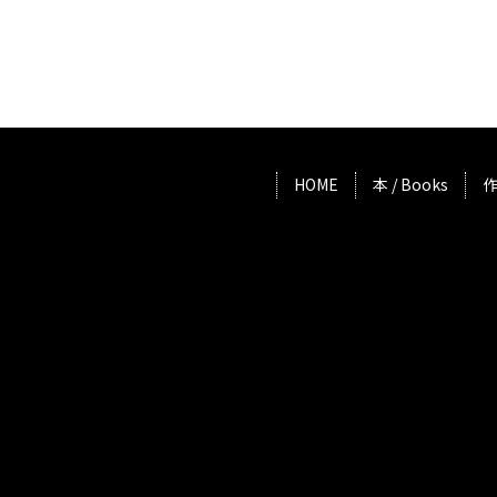
HOME
本 / Books
作