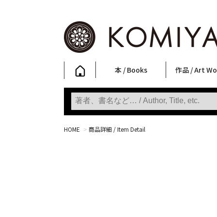
本 / Books
作品 / Art Wo
写真集
ファッション
アート / 美術
文学・人文
日本文化
新刊
SALE
フォトグラフ
ポスター
ストリートア
立体・その他
アートワーク
Primary Artw
版画
Photobooks
Fashion
Art
Literature & Humanities
Japanese Culture
New Books
SALE
Photography
Posters
Street Art
Sculptures / etc
Art Works
KOMIYAMA TOKYO
Prints
HOME
>
商品詳細 / Item Detail