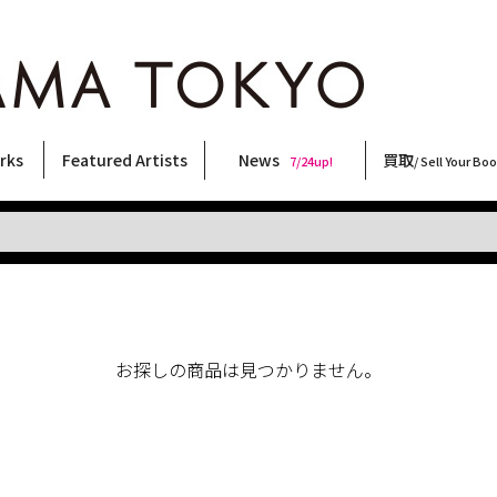
rks
Featured Artists
News
買取
7/24up!
/ Sell Your Bo
ィー
ート
ス
orks
稲嶺啓一(東風終)
村田言恵
丸岡和吾
Rico Casella
キム・ロートン
菅谷晋一
柴田亜美
内藤啓介
CHRIS
北島敬三
須藤昌人
三島剛
春川ナミオ
森山大道
大類信
天野タケル
COOKIE
佐伯俊男
二本木里美
秋赤音
林月光
大西洋介
内藤ルネ
横尾忠則
三島由紀夫
新着・おすすめ商品
フェア・イベント情報
お店からのお知らせ
買取ブログ
買取専用フォー
古書 / 古本の買
美術品の買取
出張買取につい
宅配買取につい
店頭買取につい
よくある質問
9/7up!
6/1up!
7/24up!
 ART LABEL
Keiichi Inamine(kochishun)
Kotoe Murata
Kazumichi Maruoka
(Babybrush)
Kim Laughton
Shinichi Sugaya
Ami Shibata
Keisuke Naito
CHRIS
Keizo Kitajima
Masato Sudo
Go Mishima
Namio Harukawa
Daido Moriyama
Makoto Ohrui
TAKERU AMANO
野性爆弾くっきー！
Toshio Saeki
Satomi Nihongi
AKIAKANE
Gekko Hayashi
Yosuke Onishi
Rune Naito
Tadanori Yokoo
Yukio Mishima
お探しの商品は見つかりません。