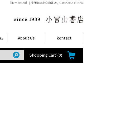
［Item Detail］ | 神保町の小宮山書店 / KOMIYAMA TOKYO
About Us
contact
oks
店舗案内
ご注文について
特定商取引法に関する表示
プライバシーポリシー
ム
取
て
て
て
Shop Infomation
How to Order
Shopping Cart
(0)