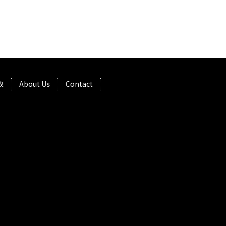
取
About Us
Contact