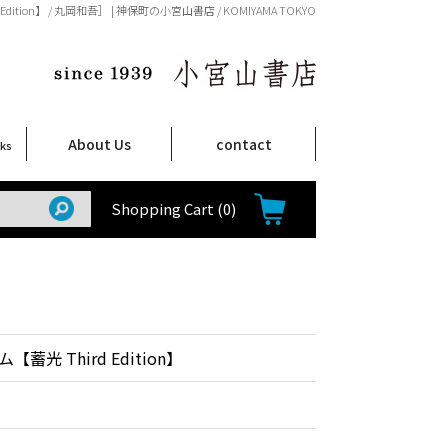
ition】 / 丸岡和吾］ | 神保町の小宮山書店 / KOMIYAMA TOKYO
About Us
contact
oks
店舗案内
ご注文について
特定商取引法に関する表示
プライバシーポリシー
ム
取
て
て
て
Shop Infomation
How to Order
Shopping Cart
(0)
蓄光 Third Edition】