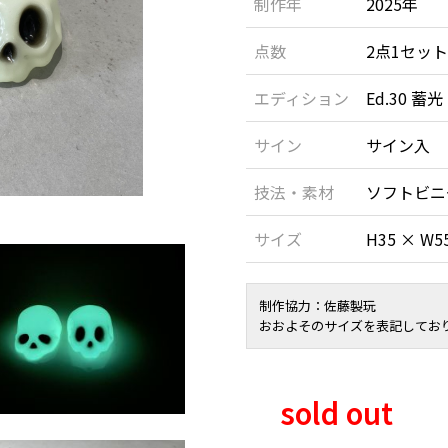
制作年
2025年
点数
2点1セット
エディション
Ed.30 蓄光
サイン
サイン入
技法・素材
ソフトビニ
サイズ
H35 × W5
制作協力：佐藤製玩
おおよそのサイズを表記してお
sold out