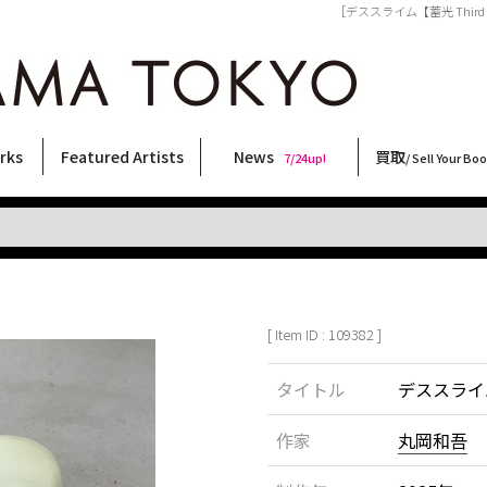
［デススライム【蓄光 Third Ed
rks
Featured Artists
News
買取
7/24up!
/ Sell Your Bo
ィー
ート
ス
orks
稲嶺啓一(東風終)
村田言恵
丸岡和吾
Rico Casella
キム・ロートン
菅谷晋一
柴田亜美
内藤啓介
CHRIS
横尾忠則
佐伯俊男
三島剛
大西洋介
北島敬三
須藤昌人
春川ナミオ
大類信
森山大道
天野タケル
秋赤音
COOKIE
林月光
三島由紀夫
二本木里美
内藤ルネ
新着・おすすめ商品
フェア・イベント情報
お店からのお知らせ
買取ブログ
買取専用フォー
古書 / 古本の買
美術品の買取
出張買取につい
宅配買取につい
店頭買取につい
よくある質問
9/7up!
6/1up!
7/24up!
 ART LABEL
Keiichi Inamine(kochishun)
Kotoe Murata
Kazumichi Maruoka
(Babybrush)
Kim Laughton
Shinichi Sugaya
Ami Shibata
Keisuke Naito
CHRIS
Tadanori Yokoo
Toshio Saeki
Go Mishima
Yosuke Onishi
Keizo Kitajima
Masato Sudo
Namio Harukawa
Makoto Ohrui
Daido Moriyama
TAKERU AMANO
AKIAKANE
野性爆弾くっきー！
Gekko Hayashi
Yukio Mishima
Satomi Nihongi
Rune Naito
[ Item ID : 109382 ]
タイトル
デススライム【
作家
丸岡和吾