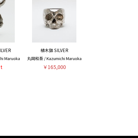
LVER
植木鉢 SILVER
i Maruoka
丸岡和吾 / Kazumichi Maruoka
t
￥165,000