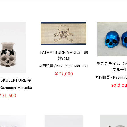
TATAMI BURN MARKS 髑
髏と骨
デススライム【
丸岡和吾 / Kazumichi Maruoka
ブルー
￥77,000
丸岡和吾 / Kazumich
 SKULLPTURE 壺
sold ou
azumichi Maruoka
￥71,500