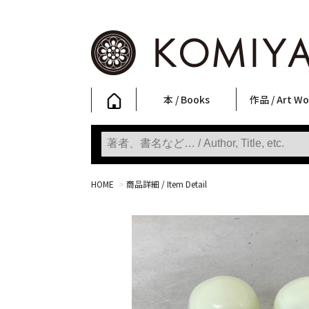
本 / Books
作品 / Art Wo
写真集
ファッション
アート / 美術
文学・人文
日本文化
新刊
SALE
フォトグラフ
ポスター
ストリートア
立体・その他
アートワーク
Primary Artw
版画
Photobooks
Fashion
Art
Literature & Humanities
Japanese Culture
New Books
SALE
Photography
Posters
Street Art
Sculptures / etc
Art Works
KOMIYAMA TOKYO
Prints
HOME
>
商品詳細 / Item Detail