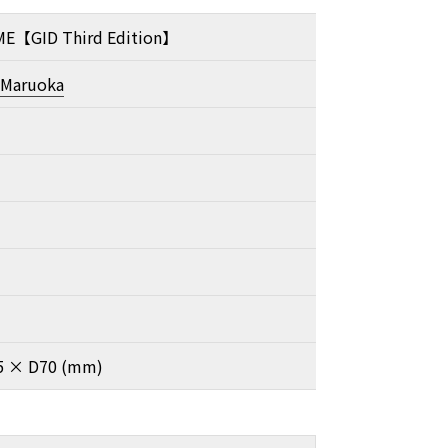
E【GID Third Edition】
 Maruoka
5 × D70 (mm)