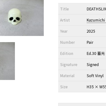
Title
DEATHSLIM
Artist
Kazumichi
Year
2025
Number
Pair
Edition
Ed.30 蓄光
Signature
Signed
Material
Soft Vinyl
Size
H35 × W5