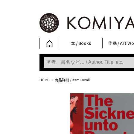
本 / Books
作品 / Art Wo
写真集
ファッション
アート / 美術
文学・人文
日本文化
新刊
SALE
フォトグラフ
ポスター
ストリートア
立体・その他
アートワーク
Primary Artw
版画
Photobooks
Fashion
Art
Literature & Humanities
Japanese Culture
New Books
SALE
Photography
Posters
Street Art
Sculptures / etc
Art Works
KOMIYAMA TOKYO
Prints
HOME
>
商品詳細 / Item Detail