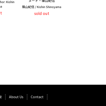
ヌード・篠山紀信
r: Kishin
ma
篠山紀信 / Kishin Shinoyama
t
sold out
取
About Us
Contact