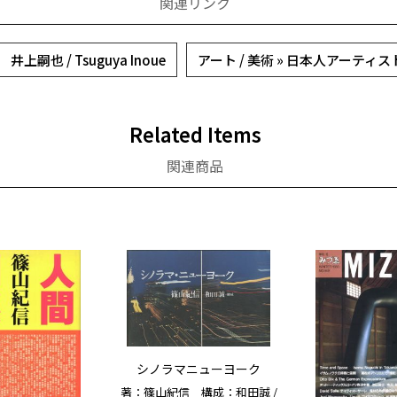
関連リンク
井上嗣也 / Tsuguya Inoue
アート / 美術 » 日本人アーティス
Related Items
関連商品
シノラマニューヨーク
著：篠山紀信 構成：和田誠 /