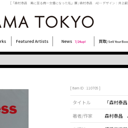
［「森村泰昌 美に至る病ー女優になった私」展 / 森村泰昌 AD・デザイン：井上嗣也 写真
rks
Featured Artists
News
買取
7/24up!
/ Sell Your Bo
ィー
ート
ス
orks
稲嶺啓一(東風終)
村田言恵
丸岡和吾
Rico Casella
キム・ロートン
菅谷晋一
柴田亜美
内藤啓介
CHRIS
三島剛
林月光
佐伯俊男
須藤昌人
天野タケル
三島由紀夫
大西洋介
二本木里美
大類信
春川ナミオ
森山大道
横尾忠則
北島敬三
内藤ルネ
COOKIE
秋赤音
新着・おすすめ商品
フェア・イベント情報
お店からのお知らせ
買取ブログ
買取専用フォー
古書 / 古本の買
美術品の買取
出張買取につい
宅配買取につい
店頭買取につい
よくある質問
9/7up!
6/1up!
7/24up!
 ART LABEL
Keiichi Inamine(kochishun)
Kotoe Murata
Kazumichi Maruoka
(Babybrush)
Kim Laughton
Shinichi Sugaya
Ami Shibata
Keisuke Naito
CHRIS
Go Mishima
Gekko Hayashi
Toshio Saeki
Masato Sudo
TAKERU AMANO
Yukio Mishima
Yosuke Onishi
Satomi Nihongi
Makoto Ohrui
Namio Harukawa
Daido Moriyama
Tadanori Yokoo
Keizo Kitajima
Rune Naito
野性爆弾くっきー！
AKIAKANE
[ Item ID : 110705 ]
タイトル
「森村泰昌
著者/作家
森村泰昌 