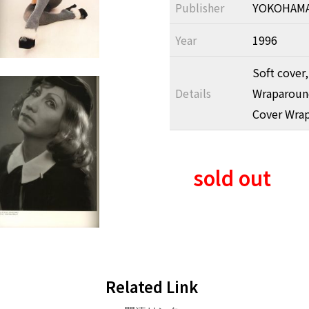
Publisher
YOKOHAMA
Year
1996
Soft cover,
Details
Wraparound
Cover Wrap
sold out
Related Link