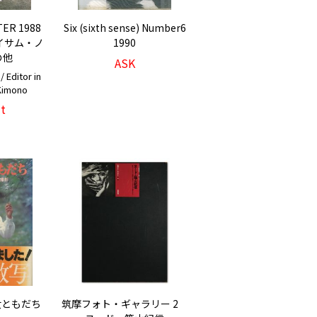
R 1988
Six (sixth sense) Number6
：イサム・ノ
1990
の他
ASK
ditor in
 Kimono
t
女ともだち
筑摩フォト・ギャラリー 2