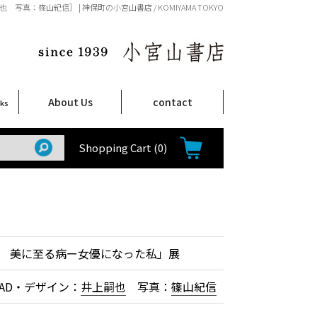
：篠山紀信］ | 神保町の小宮山書店 / KOMIYAMA TOKYO
About Us
contact
oks
店舗案内
ご注文について
特定商取引法に関する表示
プライバシーポリシー
ム
取
て
て
て
Shop Infomation
How to Order
Shopping Cart
(0)
 美に至る病ー女優になった私」展
AD・デザイン：
井上嗣也
写真：
篠山紀信