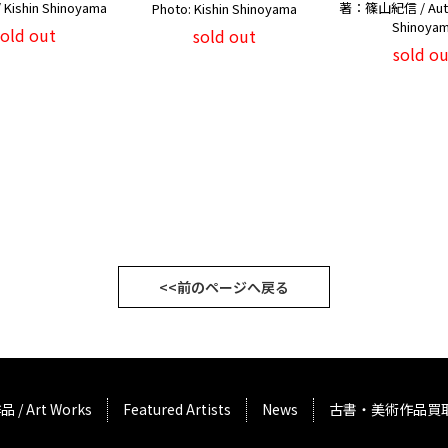
ishin Shinoyama
著：篠山紀信 / Autho
Photo: Kishin Shinoyama
Shinoya
sold out
sold out
sold ou
<<前のページへ戻る
品 / Art Works
Featured Artists
News
古書・美術作品買