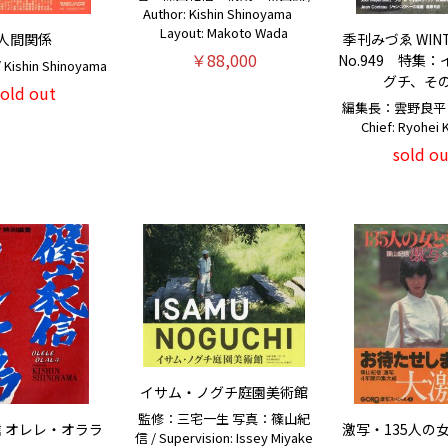
Author: Kishin Shinoyama
Layout: Makoto Wada
人間関係
季刊みづゑ WINTE
￥88,000
No.949 特集
ishin Shinoyama
グチ、そ
sold out
編集長：雲野良平 / E
Chief: Ryohei
sold ou
イサム・ノグチ庭園美術館
監修：三宅一生 写真：篠山紀
 オレレ・オララ
激写・135人の
信 / Supervision: Issey Miyake