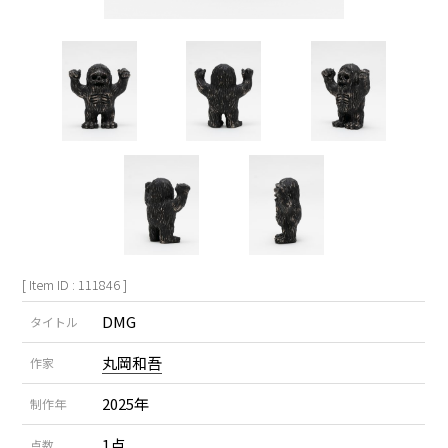
[ Item ID : 111846 ]
DMG
タイトル
丸岡和吾
作家
2025年
制作年
1点
点数