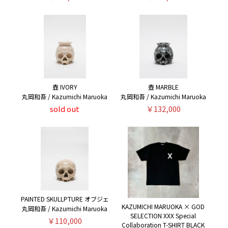
壺 IVORY
壺 MARBLE
丸岡和吾 / Kazumichi Maruoka
丸岡和吾 / Kazumichi Maruoka
sold out
￥132,000
PAINTED SKULLPTURE オブジェ
KAZUMICHI MARUOKA × GOD
丸岡和吾 / Kazumichi Maruoka
SELECTION XXX Special
￥110,000
Collaboration T-SHIRT BLACK