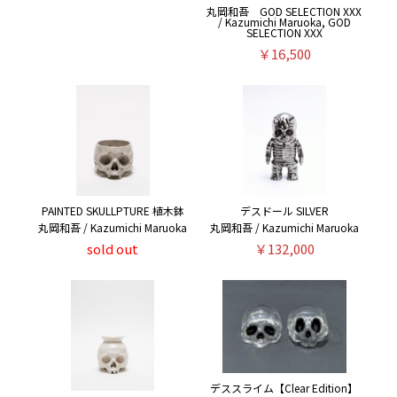
丸岡和吾 GOD SELECTION XXX
/ Kazumichi Maruoka, GOD
SELECTION XXX
￥16,500
PAINTED SKULLPTURE 植木鉢
デスドール SILVER
丸岡和吾 / Kazumichi Maruoka
丸岡和吾 / Kazumichi Maruoka
sold out
￥132,000
デススライム【Clear Edition】