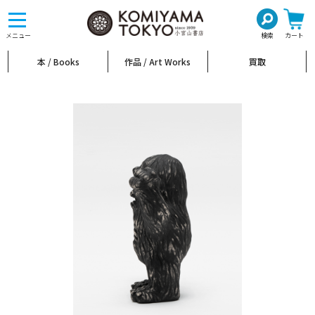
toggle
navigation
メニュー
検索
カート
本 / Books
作品 / Art Works
買取