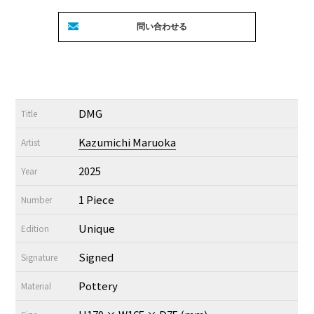
DMG
Title
Kazumichi Maruoka
Artist
2025
Year
1 Piece
Number
Unique
Edition
Signed
Signature
Pottery
Material