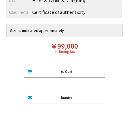
H170 × W165 × D75 (mm)
Size
Certificate of authenticity
Attachments
Size is indicated approximately.
￥99,000
including tax