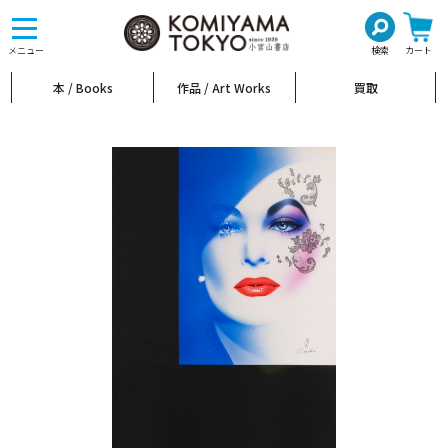
toggle
navigation
メニュー
検索
カート
本 / Books
作品 / Art Works
買取