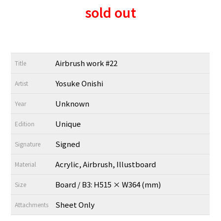
sold out
Airbrush work #22
Title
Yosuke Onishi
Artist
Unknown
Year
Unique
Edition
Signed
Signature
Acrylic, Airbrush, Illustboard
Material
Board / B3: H515 × W364 (mm)
Size
Sheet Only
Attachments