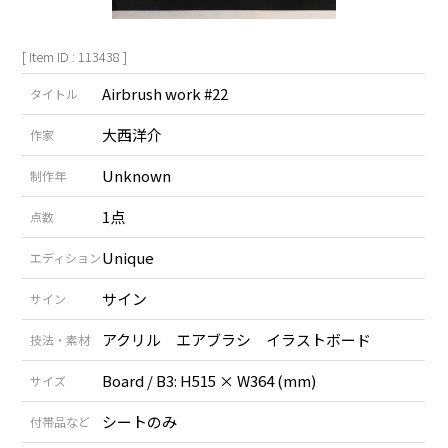
[ Item ID : 113438 ]
Airbrush work #22
タイトル
大西洋介
作家
Unknown
制作年
1点
点数
Unique
エディション
サイン
サイン
アクリル エアブラシ イラストボード
技法・素材
Board / B3: H515 × W364 (mm)
サイズ
シートのみ
付帯品など