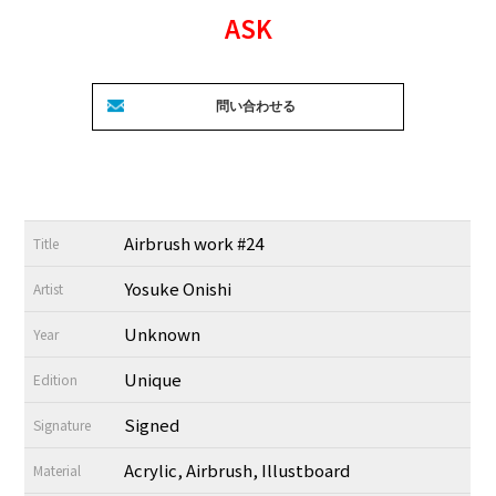
ASK
Airbrush work #24
Title
Yosuke Onishi
Artist
Unknown
Year
Unique
Edition
Signed
Signature
Acrylic, Airbrush, Illustboard
Material