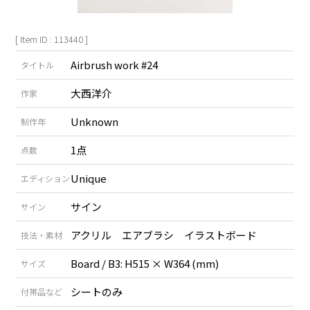
[ Item ID : 113440 ]
Airbrush work #24
タイトル
大西洋介
作家
Unknown
制作年
1点
点数
Unique
エディション
サイン
サイン
アクリル エアブラシ イラストボード
技法・素材
Board / B3: H515 × W364 (mm)
サイズ
シートのみ
付帯品など