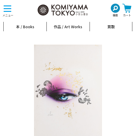
toggle
navigation
メニュー
検索
カート
本 / Books
作品 / Art Works
買取