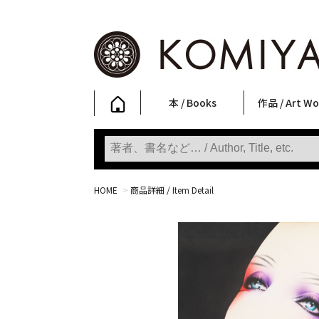
本 / Books
作品 / Art Wo
写真集
ファッション
アート / 美術
文学・人文
日本文化
新刊
SALE
フォトグラフ
ポスター
ストリートア
立体・その他
アートワーク
Primary Artw
版画
Photobooks
Fashion
Art
Literature & Humanities
Japanese Culture
New Books
SALE
Photography
Posters
Street Art
Sculptures / etc
Art Works
KOMIYAMA TOKYO
Prints
HOME
>
商品詳細 / Item Detail