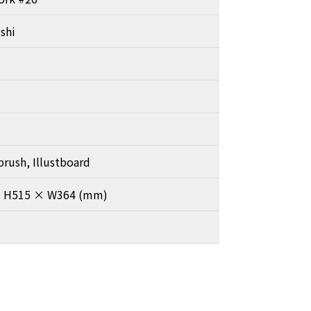
shi
rbrush, Illustboard
3: H515 × W364 (mm)