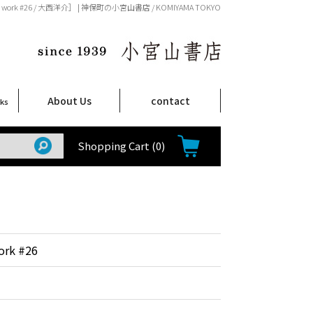
sh work #26 / 大西洋介］ | 神保町の小宮山書店 / KOMIYAMA TOKYO
About Us
contact
oks
店舗案内
ご注文について
特定商取引法に関する表示
プライバシーポリシー
ム
取
て
て
て
Shop Infomation
How to Order
Shopping Cart
(0)
ork #26