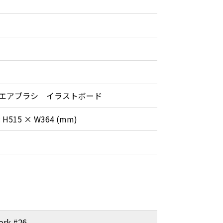
エアブラシ イラストボード
3: H515 × W364 (mm)
ork #26