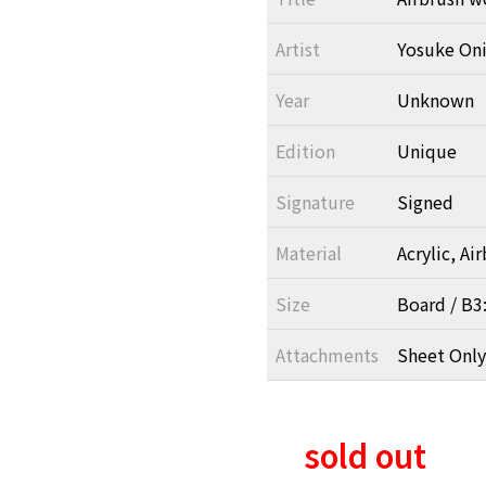
Artist
Yosuke Oni
Year
Unknown
Edition
Unique
Signature
Signed
Material
Acrylic, Ai
Size
Board / B
Attachments
Sheet Only
sold out