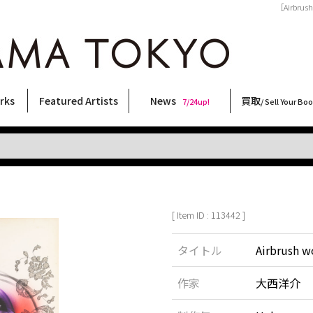
［Airbru
rks
Featured Artists
News
買取
7/24up!
/ Sell Your Bo
ィー
ート
ス
orks
稲嶺啓一(東風終)
村田言恵
丸岡和吾
Rico Casella
キム・ロートン
菅谷晋一
柴田亜美
内藤啓介
CHRIS
大類信
三島由紀夫
横尾忠則
佐伯俊男
北島敬三
秋赤音
二本木里美
天野タケル
三島剛
大西洋介
内藤ルネ
COOKIE
春川ナミオ
林月光
須藤昌人
森山大道
新着・おすすめ商品
フェア・イベント情報
お店からのお知らせ
買取ブログ
買取専用フォー
古書 / 古本の買
美術品の買取
出張買取につい
宅配買取につい
店頭買取につい
よくある質問
9/7up!
6/1up!
7/24up!
 ART LABEL
Keiichi Inamine(kochishun)
Kotoe Murata
Kazumichi Maruoka
(Babybrush)
Kim Laughton
Shinichi Sugaya
Ami Shibata
Keisuke Naito
CHRIS
Makoto Ohrui
Yukio Mishima
Tadanori Yokoo
Toshio Saeki
Keizo Kitajima
AKIAKANE
Satomi Nihongi
TAKERU AMANO
Go Mishima
Yosuke Onishi
Rune Naito
野性爆弾くっきー！
Namio Harukawa
Gekko Hayashi
Masato Sudo
Daido Moriyama
[ Item ID : 113442 ]
タイトル
Airbrush w
作家
大西洋介