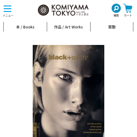
toggle
navigation
メニュー
検索
カート
本 / Books
作品 / Art Works
買取