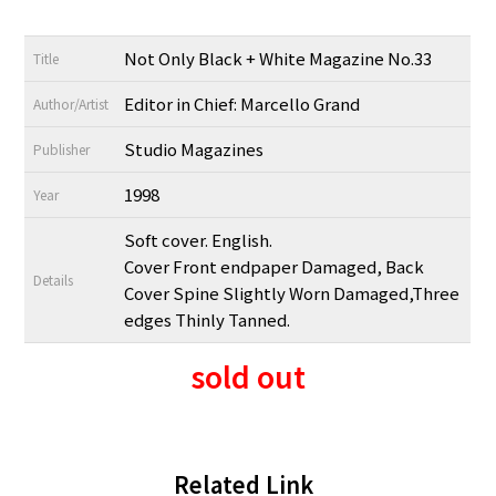
Not Only Black + White Magazine No.33
Title
Editor in Chief: Marcello Grand
Author/Artist
Studio Magazines
Publisher
1998
Year
Soft cover. English.
Cover Front endpaper Damaged, Back
Details
Cover Spine Slightly Worn Damaged,Three
edges Thinly Tanned.
sold out
Related Link