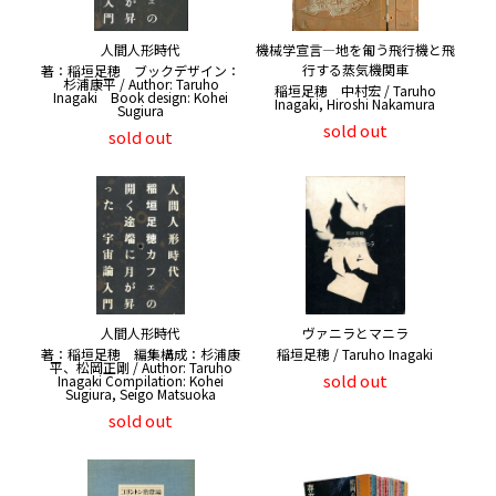
人間人形時代
機械学宣言―地を匍う飛行機と飛
行する蒸気機関車
著：稲垣足穂 ブックデザイン：
杉浦康平 / Author: Taruho
稲垣足穂 中村宏 / Taruho
Inagaki Book design: Kohei
Inagaki, Hiroshi Nakamura
Sugiura
sold out
sold out
人間人形時代
ヴァニラとマニラ
著：稲垣足穂 編集構成：杉浦康
稲垣足穂 / Taruho Inagaki
平、松岡正剛 / Author: Taruho
sold out
Inagaki Compilation: Kohei
Sugiura, Seigo Matsuoka
sold out