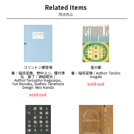
Related Items
関連商品
コリントン卿登場
星の都
著：稲垣足穂、野中ユリ、種村季
著：稲垣足穂 / Author: Taruho
弘 装丁：神田昭夫 /
Inagaki
Author:Taroupho Inaguaqui,
sold out
Yuri Nonaka, Suehiro Tanemura
Design: Akio Kanda
sold out