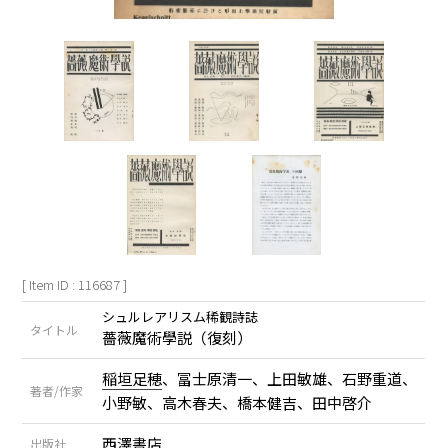
[ Item ID : 116687 ]
シュルレアリスム稀観詩誌
タイトル
薔薇魔術學説（復刻）
稲垣足穂
、冨士原清一、上田敏雄、石野重道、
著者/作家
小野敏、高木春夫、橋本健吉、田中啓介
西澤書店
出版社