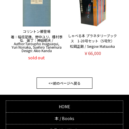
コリントン卿登場
しゃべる本 プラネタリーブック
著：稲垣足穂、野中ユリ、種村季
弘 装丁：神田昭夫 /
ス 1-20号セット（5号欠）
Author:Taroupho Inaguaqui,
松岡正剛 / Seigow Matsuoka
Yuri Nonaka, Suehiro Tanemura
Design: Akio Kanda
￥66,000
sold out
<<前のページへ戻る
HOME
本 / Books