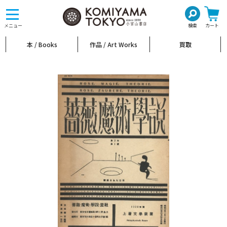
toggle
navigation
メニュー
検索
カート
本 / Books
作品 / Art Works
買取