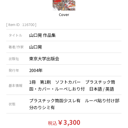
Cover
[ Item ID : 116700 ]
山口晃 作品集
タイトル
山口晃
著者/作家
東京大学出版会
出版社
2004年
発行年
1冊 第1刷 ソフトカバー プラスチック筒
基本情報
函・カバー・ルーペしおり付 日本語 / 英語
プラスチック筒函少スレ有 ルーペ貼り付け部
状態
分のりシミ有
￥3,300
税込