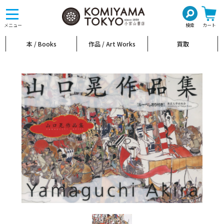
toggle
navigation
メニュー
検索
カート
本 / Books
作品 / Art Works
買取