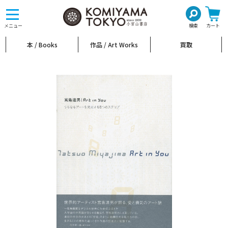
toggle
navigation
メニュー
検索
カート
本 / Books
作品 / Art Works
買取