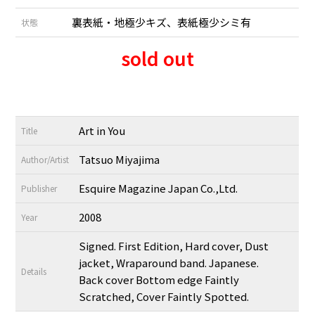
裏表紙・地極少キズ、表紙極少シミ有
状態
sold out
Art in You
Title
Tatsuo Miyajima
Author/Artist
Esquire Magazine Japan Co.,Ltd.
Publisher
2008
Year
Signed. First Edition, Hard cover, Dust
jacket, Wraparound band. Japanese.
Details
Back cover Bottom edge Faintly
Scratched, Cover Faintly Spotted.