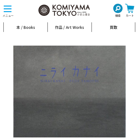
toggle
navigation
メニュー
検索
カート
本 / Books
作品 / Art Works
買取