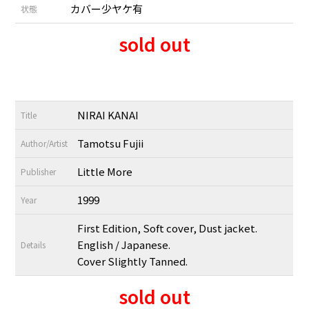
カバー少ヤケ有
状態
sold out
NIRAI KANAI
Title
Tamotsu Fujii
Author/Artist
Little More
Publisher
1999
Year
First Edition, Soft cover, Dust jacket.
English / Japanese.
Details
Cover Slightly Tanned.
sold out