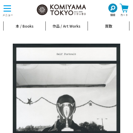
toggle
navigation
メニュー
検索
カート
本 / Books
作品 / Art Works
買取