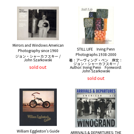
Mirrors and Windows American
STILL LIFE Irving Penn
Photography since 1960
Photographs 1938-2000
ジョン・シャーカフスキー /
John Szarkowski
著：アーヴィング・ペン 序文：
ジョン・シャーカフスキー /
sold out
Author: Irving Penn Foreword:
John Szarkowski
sold out
William Eggleston's Guide
ARRIVALS & DEPARTURES: THE