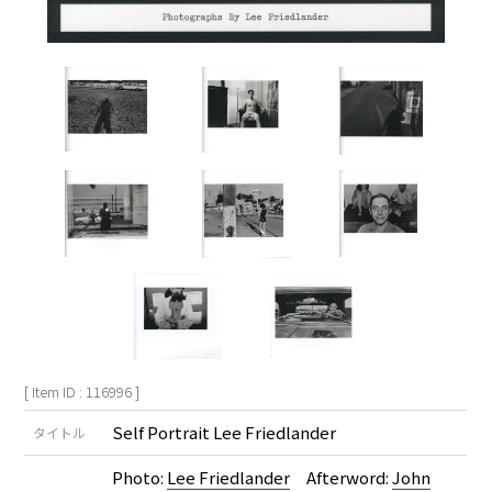
[ Item ID : 116996 ]
Self Portrait Lee Friedlander
タイトル
Photo:
Lee Friedlander
Afterword:
John