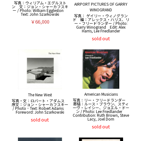
写真：ウィリアム・エグルスト
AIRPORT PICTURES OF GARRY
ン 文：ジョン・シャーカフスキ
WINOGRAND
ー / Photo: William Eggleston
Text: John Szarkowski
写真： ゲイリー・ウィノグラン
ド 編：アレックス・ハリス、リ
￥66,000
ー・フリードランダー / Photo:
Garry Winogrand Edit: Alex
Harris, Lee Friedlander
sold out
American Musicians
The New West
写真：リー・フリードランダー
写真・文：ロバート・アダムス
寄稿：ルース・ブラウン、スティ
序文：ジョン・シャーカフスキー
ーヴ・レイシー、ジョエル・ドー
/ Photo ･ Text: Robert Adams
ン / Photo: Lee Friedlander
Foreword: John Szarkowski
Contribution: Ruth Brown, Steve
sold out
Lacy, Joel Dorn
sold out