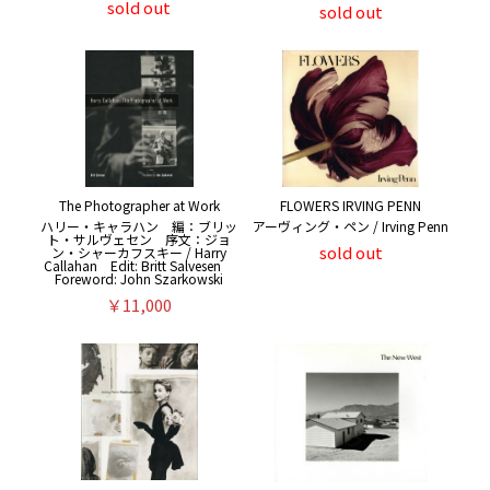
sold out
sold out
The Photographer at Work
FLOWERS IRVING PENN
ハリー・キャラハン 編：ブリッ
アーヴィング・ペン / Irving Penn
ト・サルヴェセン 序文：ジョ
sold out
ン・シャーカフスキー / Harry
Callahan Edit: Britt Salvesen
Foreword: John Szarkowski
￥11,000