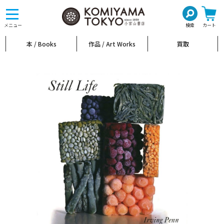
toggle
navigation
メニュー
検索
カート
本 / Books
作品 / Art Works
買取