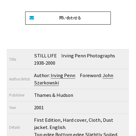
STILL LIFE Irving Penn Photographs
Title
1938-2000
Author:
Irving Penn
Foreword:
John
Author/Artist
Szarkowski
Thames & Hudson
Publisher
2001
Year
First Edition, Hard cover, Cloth, Dust
jacket. English.
Details
Top edge Bottom edge Slightly Soiled.