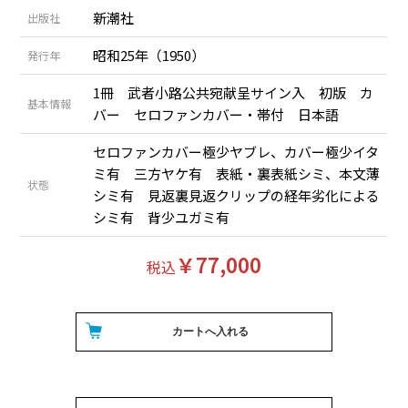
新潮社
出版社
昭和25年（1950）
発行年
1冊 武者小路公共宛献呈サイン入 初版 カ
基本情報
バー セロファンカバー・帯付 日本語
セロファンカバー極少ヤブレ、カバー極少イタ
ミ有 三方ヤケ有 表紙・裏表紙シミ、本文薄
状態
シミ有 見返裏見返クリップの経年劣化による
シミ有 背少ユガミ有
￥77,000
税込