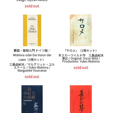
sold out
憂国・葉隠入門 ドイツ版／
「サロメ」（2冊セット）
Mishima oder Die Vision der
オスカーワイルド作 三島由紀夫
演出 / Original: Oscar Wild /
Leere（3冊セット）
Production: Yukio Mishima
三島由紀夫／マルグリット・ユル
sold out
スナール / Yukio Mishima /
Marguerite Yourcenar
sold out