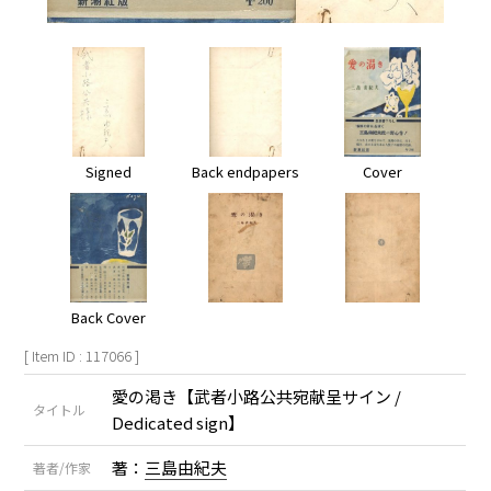
Signed
Back endpapers
Cover
Back Cover
[ Item ID : 117066 ]
愛の渇き【武者小路公共宛献呈サイン /
タイトル
Dedicated sign】
著：
三島由紀夫
著者/作家