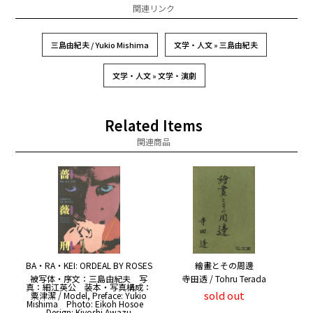
関連リンク
三島由紀夫 / Yukio Mishima
文学・人文 » 三島由紀夫
文学・人文 » 文学・演劇
Related Items
関連商品
BA・RA・KEI: ORDEAL BY ROSES
繪畫とその周邊
被写体・序文：三島由紀夫 写
寺田透 / Tohru Terada
真：細江英公 装本・写真構成：
sold out
粟津潔 / Model, Preface: Yukio
Mishima Photo: Eikoh Hosoe
Design: Kiyoshi Awazu