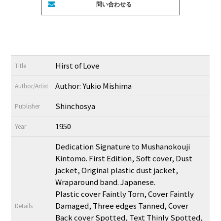
Hirst of Love
Title
Author:
Yukio Mishima
Author/Artist
Shinchosya
Publisher
1950
Year
Dedication Signature to Mushanokouji
Kintomo. First Edition, Soft cover, Dust
jacket, Original plastic dust jacket,
Wraparound band. Japanese.
Plastic cover Faintly Torn, Cover Faintly
Damaged, Three edges Tanned, Cover
Details
Back cover Spotted, Text Thinly Spotted,