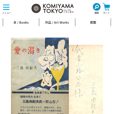
toggle
navigation
メニュー
検索
カート
本 / Books
作品 / Art Works
買取