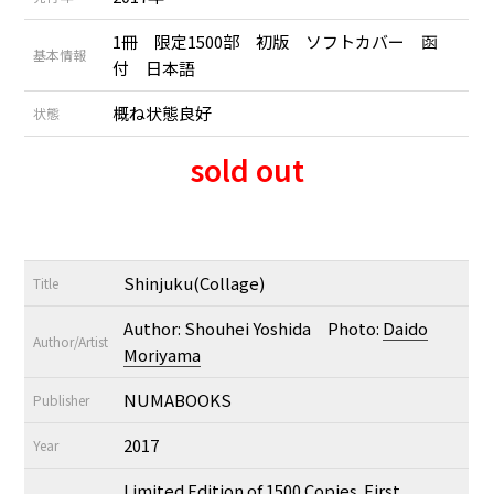
1冊 限定1500部 初版 ソフトカバー 函
基本情報
付 日本語
概ね状態良好
状態
sold out
Shinjuku(Collage)
Title
Author: Shouhei Yoshida Photo:
Daido
Author/Artist
Moriyama
NUMABOOKS
Publisher
2017
Year
Limited Edition of 1500 Copies. First