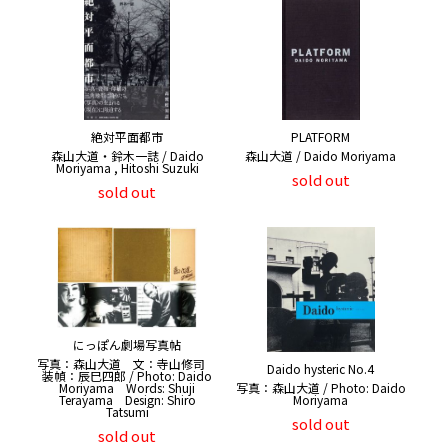
絶対平面都市
PLATFORM
森山大道・鈴木一誌 / Daido
森山大道 / Daido Moriyama
Moriyama , Hitoshi Suzuki
sold out
sold out
にっぽん劇場写真帖
写真：森山大道 文：寺山修司
Daido hysteric No.4
装幀：辰巳四郎 / Photo: Daido
Moriyama Words: Shuji
写真：森山大道 / Photo: Daido
Terayama Design: Shiro
Moriyama
Tatsumi
sold out
sold out