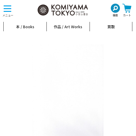
toggle
navigation
メニュー
検索
カート
本 / Books
作品 / Art Works
買取