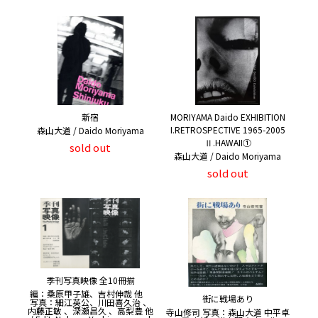
新宿
MORIYAMA Daido EXHIBITION
I.RETROSPECTIVE 1965-2005
森山大道 / Daido Moriyama
Ⅱ.HAWAII①
sold out
森山大道 / Daido Moriyama
sold out
季刊写真映像 全10冊揃
編：桑原甲子雄、吉村伸哉 他
街に戦場あり
写真：細江英公、川田喜久治 、
内藤正敏 、深瀬昌久 、高梨豊 他
寺山修司 写真：森山大道 中平卓