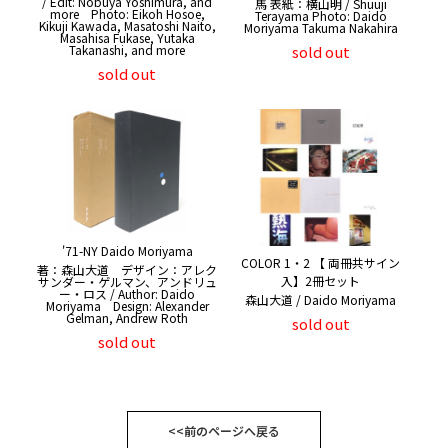
/ Edit: Nobuya Yoshimura, and
馬 表紙：横山明 / Shuuji
more Photo: Eikoh Hosoe,
Terayama Photo: Daido
Kikuji Kawada, Masatoshi Naito,
Moriyama Takuma Nakahira
Masahisa Fukase, Yutaka
Takanashi, and more
sold out
sold out
'71-NY Daido Moriyama
COLOR 1・2 【 両冊共サイン
著：森山大道 デザイン：アレク
入】2冊セット
サンダー・ゲルマン、アンドリュ
ー・ロス / Author: Daido
森山大道 / Daido Moriyama
Moriyama Design: Alexander
Gelman, Andrew Roth
sold out
sold out
<<前のページへ戻る