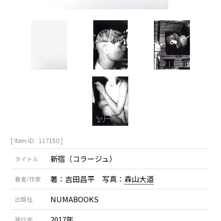
[ Item ID : 117150 ]
新宿（コラージュ）
タイトル
著：吉田昌平 写真：
森山大道
著者/作家
NUMABOOKS
出版社
2017年
発行年