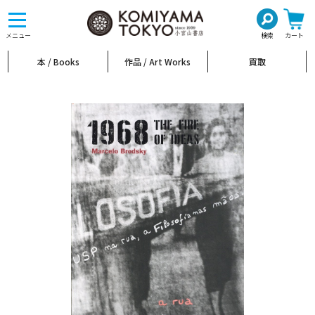
toggle
navigation
メニュー
検索
カート
本 / Books
作品 / Art Works
買取