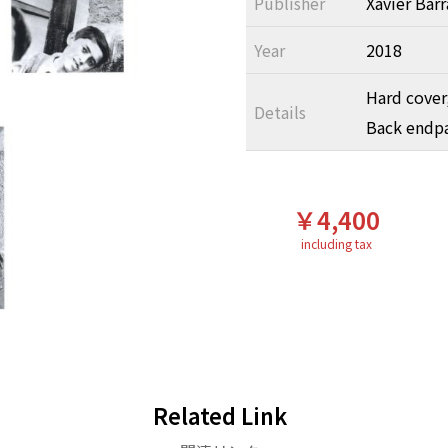
Publisher
Xavier Barr
Year
2018
Hard cover,
Details
Back endpa
￥4,400
including tax
Related Link