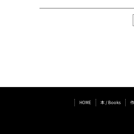
HOME
本 / Books
作