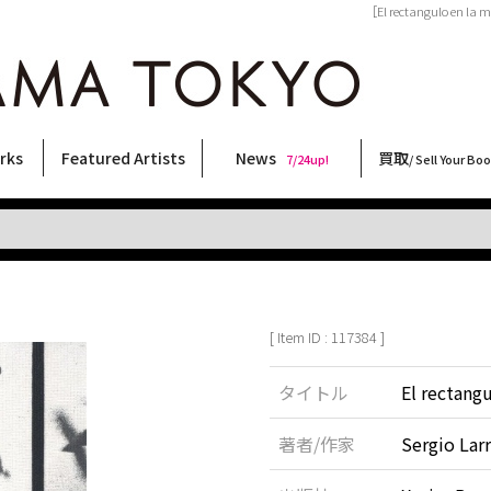
［El rectangulo en l
rks
Featured Artists
News
買取
7/24up!
/ Sell Your Bo
ィー
ート
ス
orks
稲嶺啓一(東風終)
村田言恵
丸岡和吾
Rico Casella
キム・ロートン
菅谷晋一
柴田亜美
内藤啓介
CHRIS
林月光
二本木里美
内藤ルネ
大西洋介
佐伯俊男
三島剛
横尾忠則
COOKIE
森山大道
天野タケル
大類信
秋赤音
三島由紀夫
須藤昌人
北島敬三
春川ナミオ
新着・おすすめ商品
フェア・イベント情報
お店からのお知らせ
買取ブログ
買取専用フォー
古書 / 古本の買
美術品の買取
出張買取につい
宅配買取につい
店頭買取につい
よくある質問
9/7up!
6/1up!
7/24up!
 ART LABEL
Keiichi Inamine(kochishun)
Kotoe Murata
Kazumichi Maruoka
(Babybrush)
Kim Laughton
Shinichi Sugaya
Ami Shibata
Keisuke Naito
CHRIS
Gekko Hayashi
Satomi Nihongi
Rune Naito
Yosuke Onishi
Toshio Saeki
Go Mishima
Tadanori Yokoo
野性爆弾くっきー！
Daido Moriyama
TAKERU AMANO
Makoto Ohrui
AKIAKANE
Yukio Mishima
Masato Sudo
Keizo Kitajima
Namio Harukawa
[ Item ID : 117384 ]
タイトル
El rectang
著者/作家
Sergio 