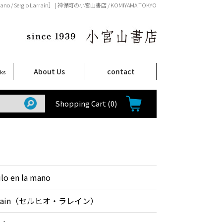
a mano / Sergio Larrain］ | 神保町の小宮山書店 / KOMIYAMA TOKYO
About Us
contact
oks
店舗案内
ご注文について
特定商取引法に関する表示
プライバシーポリシー
ム
取
て
て
て
Shop Infomation
How to Order
Shopping Cart
(0)
ulo en la mano
Larrain（セルヒオ・ラレイン）