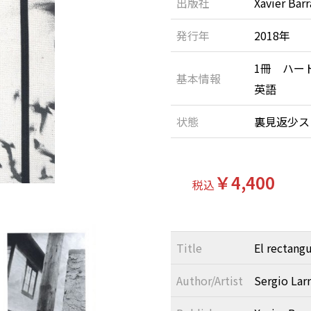
出版社
Xavier Barr
発行年
2018年
1冊 ハー
基本情報
英語
状態
裏見返少ス
￥4,400
税込
Title
El rectang
Author/Artist
Sergio Larr