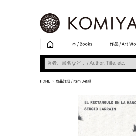
本 / Books
作品 / Art Wo
写真集
ファッション
アート / 美術
文学・人文
日本文化
新刊
SALE
フォトグラフ
ポスター
ストリートア
立体・その他
アートワーク
Primary Artw
版画
Photobooks
Fashion
Art
Literature & Humanities
Japanese Culture
New Books
SALE
Photography
Posters
Street Art
Sculptures / etc
Art Works
KOMIYAMA TOKYO
Prints
HOME
>
商品詳細 / Item Detail