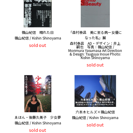
篠山紀信 晴れた日
「森村泰昌 美に至る病ー女優に
なった私」展
篠山紀信 / Kishin Shinoyama
森村泰昌 AD・デザイン：井上
sold out
嗣也 写真：篠山紀信 /
Morimura Yasumasa Art Direction
& Design: Tsuguya Inoue Photo:
Kishin Shinoyama
sold out
六本木ヒルズ×篠山紀信
ゑほん・後藤久美子 少女夢
篠山紀信 / Kishin Shinoyama
篠山紀信 / Kishin Shinoyama
sold out
sold out