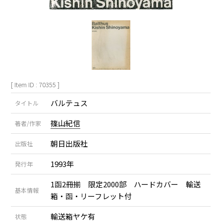
[ Item ID : 70355 ]
バルテュス
タイトル
篠山紀信
著者/作家
朝日出版社
出版社
1993年
発行年
1函2冊揃 限定2000部 ハードカバー 輸送
基本情報
箱・函・リーフレット付
輸送箱ヤケ有
状態