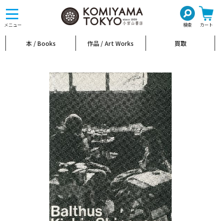
toggle
navigation
メニュー
検索
カート
本 / Books
作品 / Art Works
買取