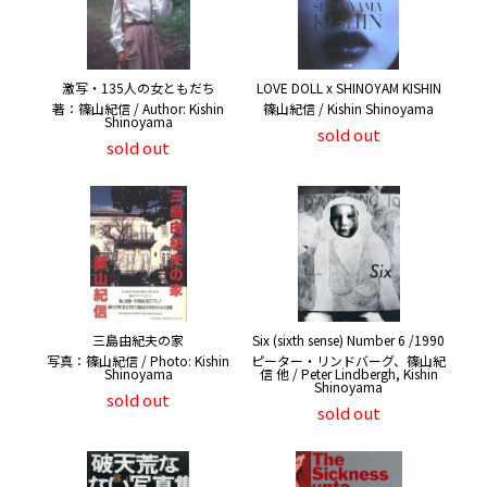
激写・135人の女ともだち
LOVE DOLL x SHINOYAM KISHIN
著：篠山紀信 / Author: Kishin
篠山紀信 / Kishin Shinoyama
Shinoyama
sold out
sold out
三島由紀夫の家
Six (sixth sense) Number 6 /1990
写真：篠山紀信 / Photo: Kishin
ピーター・リンドバーグ、篠山紀
Shinoyama
信 他 / Peter Lindbergh, Kishin
Shinoyama
sold out
sold out