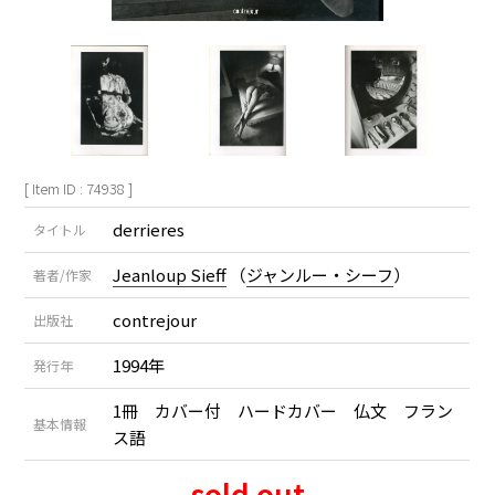
[ Item ID : 74938 ]
derrieres
タイトル
Jeanloup Sieff
（
ジャンルー・シーフ
）
著者/作家
contrejour
出版社
1994年
発行年
1冊 カバー付 ハードカバー 仏文 フラン
基本情報
ス語
sold out