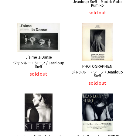
Jeanloup Sieff Model: Goto
Kumiko
sold out
J'aime la Danse
ジャンルー・シーフ / Jeanloup
PHOTOGRAPHIEN
Sieff
ジャンルー・シーフ / Jeanloup
sold out
Sieff
sold out