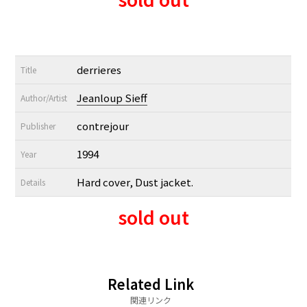
derrieres
Title
Jeanloup Sieff
Author/Artist
contrejour
Publisher
1994
Year
Hard cover, Dust jacket.
Details
sold out
Related Link
関連リンク