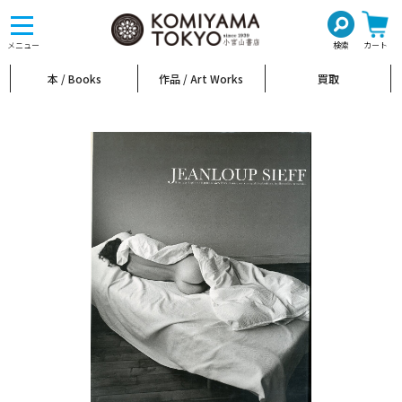
toggle
navigation
メニュー
検索
カート
本 / Books
作品 / Art Works
買取