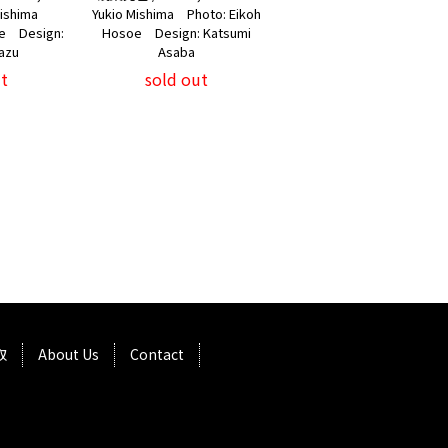
 Mishima
Yukio Mishima Photo: Eikoh
oe Design:
Hosoe Design: Katsumi
azu
Asaba
t
sold out
取
About Us
Contact