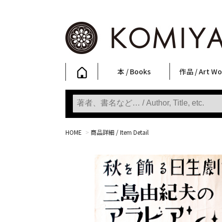
本 / Books
作品 / Art Wo
写真集
ファッション
アート / 美術
文学・人文
日本文化
新刊
SALE
フォトグラフ
ポスター
ストリートア
立体・その他
アートワーク
Primary Artw
版画
Photobooks
Fashion
Art
Literature & Humanities
Japanese Culture
New Books
SALE
Photography
Posters
Street Art
Sculptures / etc
Art Works
KOMIYAMA TOKYO
Prints
HOME
>
商品詳細 / Item Detail