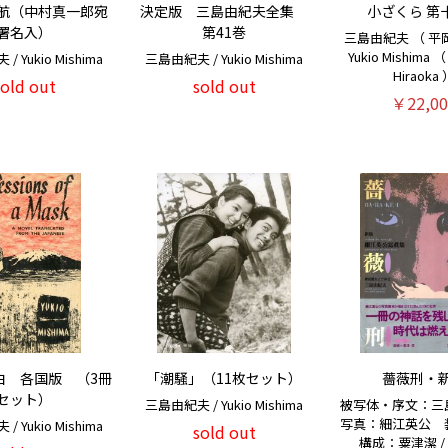
航（中村真一郎宛
決定版 三島由紀夫全集
小ざくら 第
署名入）
第41巻
三島由紀夫 （ 平岡
Yukio Mishima （
 Yukio Mishima
三島由紀夫 / Yukio Mishima
Hiraoka
sold out
sold out
￥22,00
白 各国版 （3冊
「潮騒」（11枚セット）
薔薇刑・
セット）
三島由紀夫 / Yukio Mishima
被写体・序文：
写真：細江英公 
 Yukio Mishima
sold out
構成：粟津潔 / M