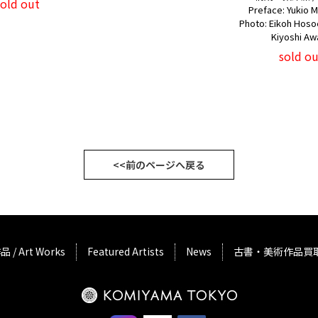
sold out
Preface: Yukio
Photo: Eikoh Hos
Kiyoshi Aw
sold ou
<<前のページへ戻る
品 / Art Works
Featured Artists
News
古書・美術作品買