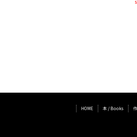
HOME
本 / Books
作