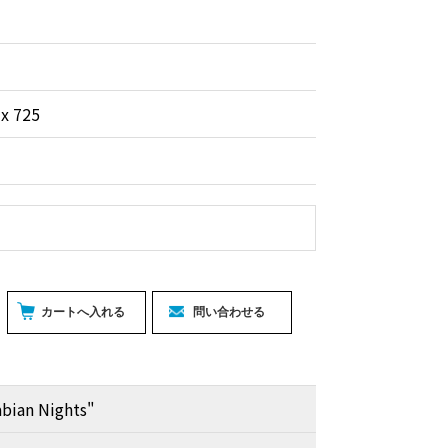
 x 725
abian Nights"