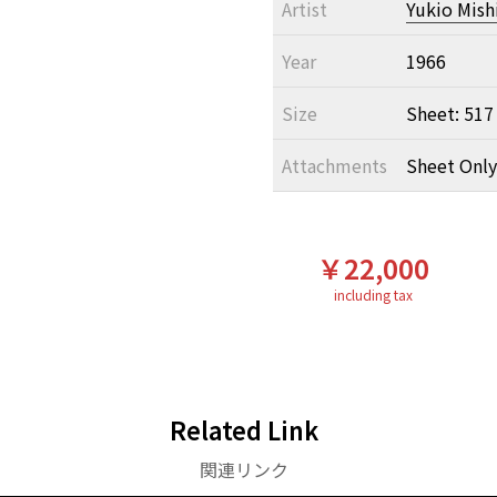
Artist
Yukio Mis
Year
1966
Size
Sheet: 517
Attachments
Sheet Only
￥22,000
including tax
Related Link
関連リンク