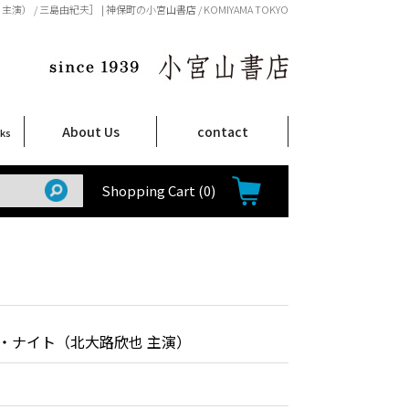
 / 三島由紀夫］ | 神保町の小宮山書店 / KOMIYAMA TOKYO
About Us
contact
oks
店舗案内
ご注文について
特定商取引法に関する表示
プライバシーポリシー
ム
取
て
て
て
Shop Infomation
How to Order
Shopping Cart
(0)
・ナイト（北大路欣也 主演）