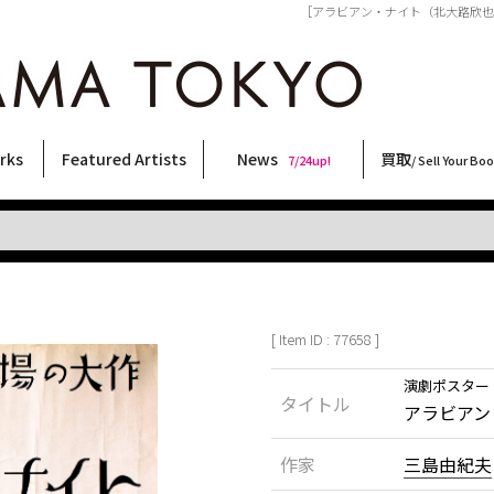
［アラビアン・ナイト（北大路欣也 主演）
rks
Featured Artists
News
買取
7/24up!
/ Sell Your Bo
ィー
ート
ス
orks
稲嶺啓一(東風終)
村田言恵
丸岡和吾
Rico Casella
キム・ロートン
菅谷晋一
柴田亜美
内藤啓介
CHRIS
林月光
二本木里美
秋赤音
大類信
三島剛
大西洋介
三島由紀夫
天野タケル
横尾忠則
内藤ルネ
春川ナミオ
森山大道
須藤昌人
北島敬三
COOKIE
佐伯俊男
新着・おすすめ商品
フェア・イベント情報
お店からのお知らせ
買取ブログ
買取専用フォー
古書 / 古本の買
美術品の買取
出張買取につい
宅配買取につい
店頭買取につい
よくある質問
9/7up!
6/1up!
7/24up!
 ART LABEL
Keiichi Inamine(kochishun)
Kotoe Murata
Kazumichi Maruoka
(Babybrush)
Kim Laughton
Shinichi Sugaya
Ami Shibata
Keisuke Naito
CHRIS
Gekko Hayashi
Satomi Nihongi
AKIAKANE
Makoto Ohrui
Go Mishima
Yosuke Onishi
Yukio Mishima
TAKERU AMANO
Tadanori Yokoo
Rune Naito
Namio Harukawa
Daido Moriyama
Masato Sudo
Keizo Kitajima
野性爆弾くっきー！
Toshio Saeki
[ Item ID : 77658 ]
演劇ポスター
タイトル
アラビアン
作家
三島由紀夫