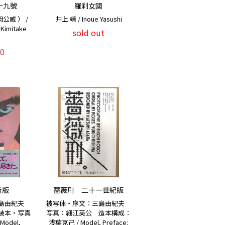
十九號
羅刹女國
公威 ） /
井上 靖 / Inoue Yasushi
 Kimitake
sold out
 ）
0
新版
薔薇刑 二十一世紀版
三島由紀夫
被写体・序文：三島由紀夫
装本・写真
写真：細江英公 造本構成：
odel,
浅葉克己 / Model, Preface: