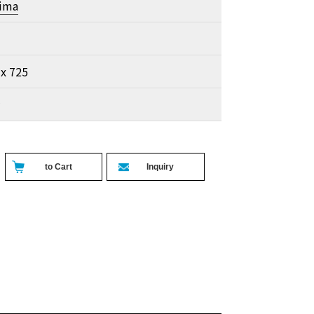
hima
 x 725