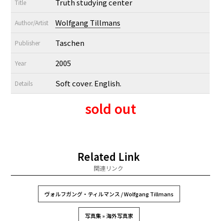
Truth studying center
Title
Wolfgang Tillmans
Author/Artist
Taschen
Publisher
2005
Year
Soft cover. English.
Details
sold out
Related Link
関連リンク
ヴォルフガング・ティルマンス / Wolfgang Tillmans
写真集 » 海外写真家