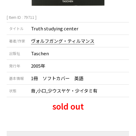
[ Item ID : 79711 ]
Truth studying center
タイトル
ヴォルフガング・ティルマンス
著者/作家
Taschen
出版社
2005年
発行年
1冊 ソフトカバー 英語
基本情報
背,小口,少ウスヤケ・少イタミ有
状態
sold out