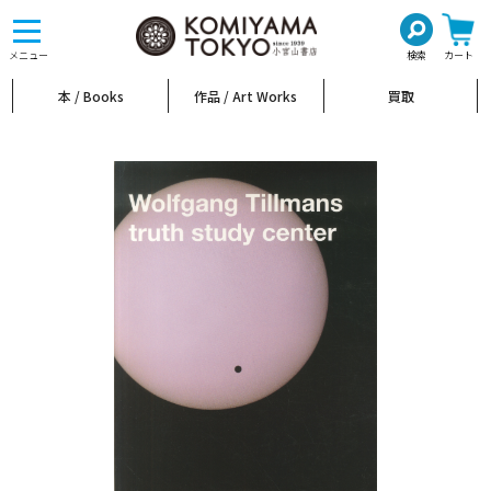
toggle
navigation
メニュー
検索
カート
本 / Books
作品 / Art Works
買取