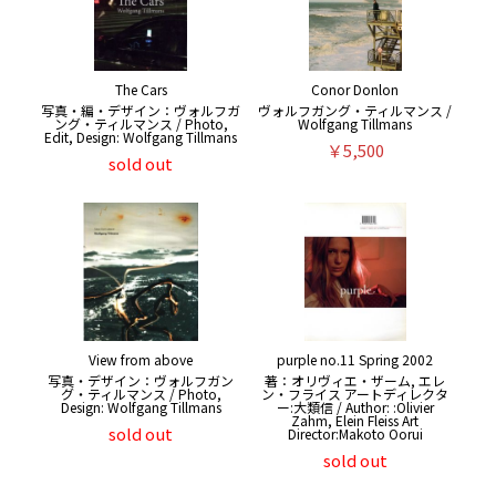
The Cars
Conor Donlon
写真・編・デザイン：ヴォルフガ
ヴォルフガング・ティルマンス /
ング・ティルマンス / Photo,
Wolfgang Tillmans
Edit, Design: Wolfgang Tillmans
￥5,500
sold out
View from above
purple no.11 Spring 2002
写真・デザイン：ヴォルフガン
著：オリヴィエ・ザーム, エレ
グ・ティルマンス / Photo,
ン・フライス アートディレクタ
Design: Wolfgang Tillmans
ー:大類信 / Author: :Olivier
Zahm, Elein Fleiss Art
sold out
Director:Makoto Oorui
sold out