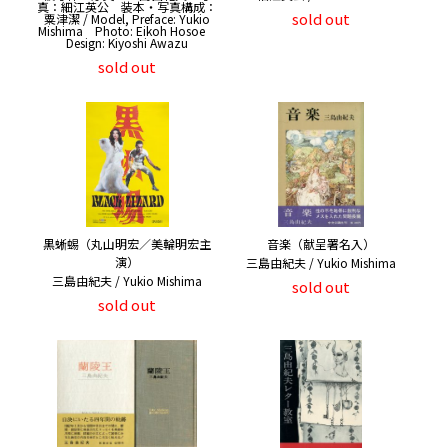
真：細江英公 装本・写真構成：
sold out
粟津潔 / Model, Preface: Yukio
Mishima Photo: Eikoh Hosoe
Design: Kiyoshi Awazu
sold out
黒蜥蜴（丸山明宏／美輪明宏主
音楽（献呈署名入）
演）
三島由紀夫 / Yukio Mishima
三島由紀夫 / Yukio Mishima
sold out
sold out