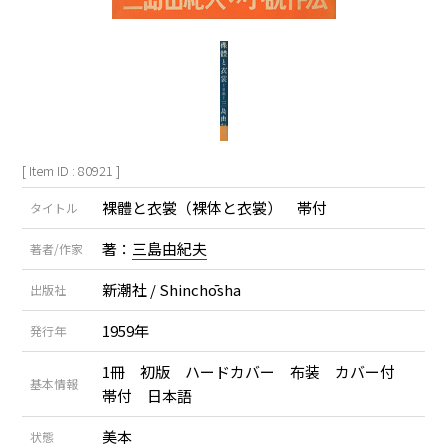
[ Item ID : 80921 ]
裸體と衣裳（裸体と衣裳） 帯付
タイトル
著：
三島由紀夫
著者/作家
新潮社 / Shinchōsha
出版社
1959年
発行年
1冊 初版 ハードカバー 布装 カバー付
基本情報
帯付 日本語
美本
状態