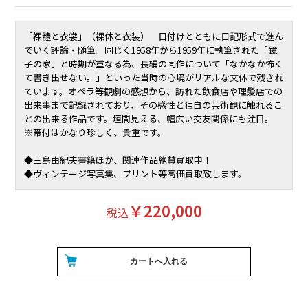
「裸體と衣裳」（裸体と衣装） 日付けとともに日記形式で進ん
でいく評論・随筆。同じく1958年から1959年に執筆された「鏡
子の家」と時期が重なる為、長編の同作について「なかなか怖く
て書き出せない。」といった当時の心境がリアルな文体で残され
ています。オペラ等観劇の感想から、訪れた飲食店や理髪店での
出来事まで記録されており、その感性と独自の芸術観に触れるこ
との出来る作品です。垣間見える、幅広い交友関係にも注目。
※帯付はかなり珍しく、貴重です。
◆三島由紀夫書籍ほか、関連作品絶賛買取中！
◆ヴィンテージ写真集、プリント等高価買取致します。
￥220,000
税込