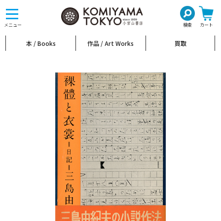
toggle
navigation
メニュー
検索
カート
本 / Books
作品 / Art Works
買取