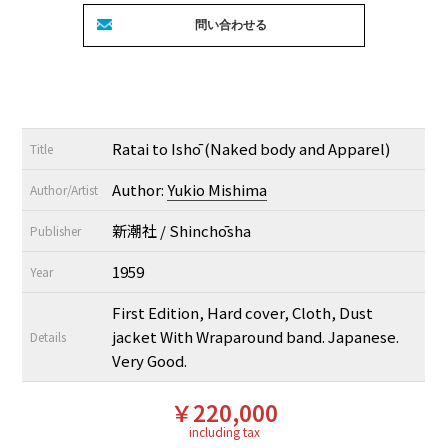
Ratai to Ishō (Naked body and Apparel)
Title
Author:
Yukio Mishima
Author/Artist
新潮社 / Shinchōsha
Publisher
1959
Year
First Edition, Hard cover, Cloth, Dust
jacket With Wraparound band. Japanese.
Details
Very Good.
￥220,000
including tax